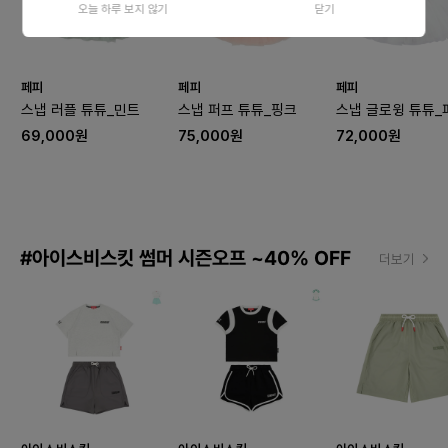
오늘 하루 보지 않기
닫기
페피
페피
페피
스냅 러플 튜튜_민트
스냅 퍼프 튜튜_핑크
스냅 글로윙 튜튜_
69,000원
75,000원
72,000원
#아이스비스킷 썸머 시즌오프 ~40% OFF
더보기