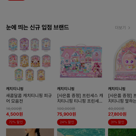
눈에 띄는 신규 입점 브랜드
더보기
캐치티니핑
캐치티니핑
캐치티니핑
새콤달콤 캐치티니핑 피규
[사은품 증정] 프린세스 캐
[사은품 증정] 
어 모음전
치티니핑 티니핑 프린세스
치티니핑 말하
하우스
아름핑
16,000원
100,000원
40,000원
4,500원
75,900원
27,800원
72% 할인
24% 할인
31% 할인