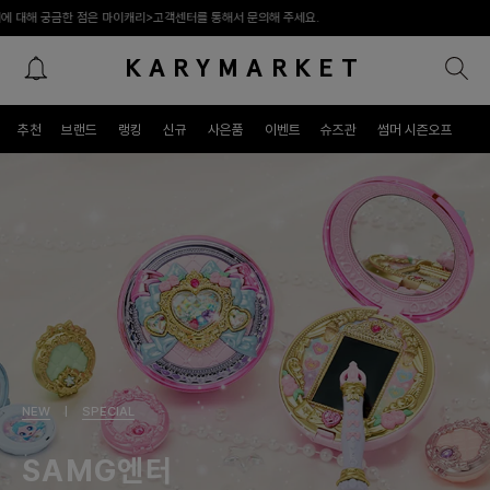
캐리>고객센터를 통해서 문의해 주세요.
KARYMARKET
패밀리 라이프스타일 프리미엄 편집숍
추천
브랜드
랭킹
신규
사은품
이벤트
슈즈관
썸머 시즌오프
NEW
|
SPECIAL
SAMG엔터