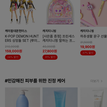
케이팝데몬헌터스
캐치티니핑
캐치티니핑
K-POP DEMON HUNT
[사은품 증정] 프린세스
하츄생활 문구 선물
ERS 싱잉돌 SET (루미/
캐치티니핑 말하는 프린
31,500원
미라/조이)
세스 아름핑
19,900원
210,000원
40,000원
159,000원
27,800원
37% 할인
24% 할인
31% 할인
#민감해진 피부를 위한 진정 케어
더보기