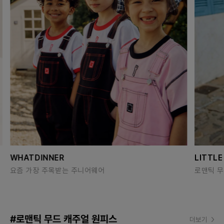
WHATDINNER
LITTLE
요즘 가장 주목받는 주니어웨어
로맨틱 무
#로맨틱 무드 캐주얼 원피스
더보기