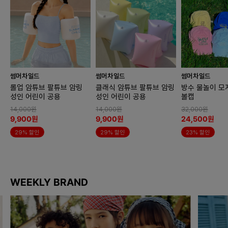
썸머차일드
썸머차일드
썸머차일드
롤업 암튜브 팔튜브 암링
클래식 암튜브 팔튜브 암링
방수 물놀이 모
성인 어린이 공용
성인 어린이 공용
볼캡
14,000원
14,000원
32,000원
9,900원
9,900원
24,500원
29% 할인
29% 할인
23% 할인
WEEKLY BRAND