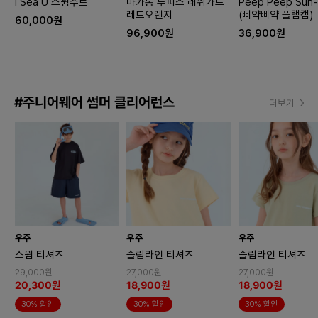
I Sea U 스윔수트
마카롱 투피스 래쉬가드
Peep Peep Sun-
레드오렌지
(삐약삐약 플랩캡)
60,000원
96,900원
36,900원
#주니어웨어 썸머 클리어런스
더보기
우주
우주
우주
스윔 티셔츠
슬림라인 티셔츠
슬림라인 티셔츠
29,000원
27,000원
27,000원
20,300원
18,900원
18,900원
30% 할인
30% 할인
30% 할인