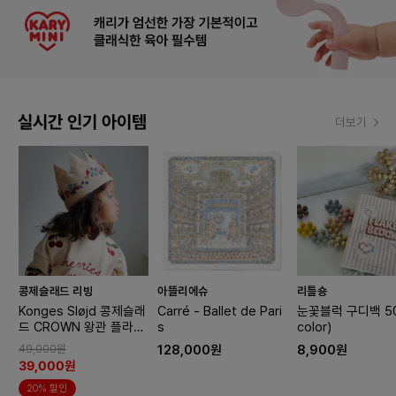
실시간 인기 아이템
더보기
콩제슬래드 리빙
아뜰리에슈
리틀숑
Konges Sløjd 콩제슬래
Carré - Ballet de Pari
눈꽃블럭 구디백 50
드 CROWN 왕관 플라워
s
color)
디노
49,000원
128,000원
8,900원
39,000원
20% 할인