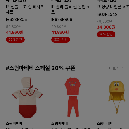
아이스비스킷
아이스비스킷
아이스비스킷
IB 심볼 로고 걸 티셔츠
IB 컬러 블록 걸 돌핀 세
IB 경량 나일론 쇼
세트
트
IB62PL549
IB62SE805
IB62SE806
49,000원
34,300원
59,800원
59,800원
41,860원
41,860원
30% 할인
30% 할인
30% 할인
#스윔마베베 스페셜 20% 쿠폰
더보기
스윔마베베
스윔마베베
스윔마베베