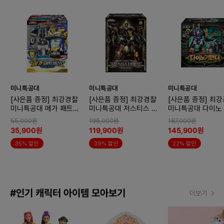
미니특공대
미니특공대
미니특공대
[사은품 증정] 최강경찰
[사은품 증정] 최강경찰
[사은품 증정] 최
미니특공대 메가 패트롤
미니특공대 저스티스 타
미니특공대 다이노
캅
이탄 블랙 에디션
더 변신로봇
55,000원
195,000원
187,000원
35,900원
119,900원
145,900원
35% 할인
39% 할인
22% 할인
#인기 캐릭터 아이템 모아보기
더보기