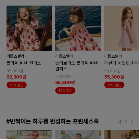
리틀스텔라
리틀스텔라
리틀스텔라
플라워 린넨 원피스
슬리브리스 플라워 린넨
라벤더 아일렛 원
원피스
89,000원
79,000원
62,300원
55,300원
79,000원
55,300원
30% 할인
30% 할인
30% 할인
#반짝이는 하루를 완성하는 프린세스룩
더보기