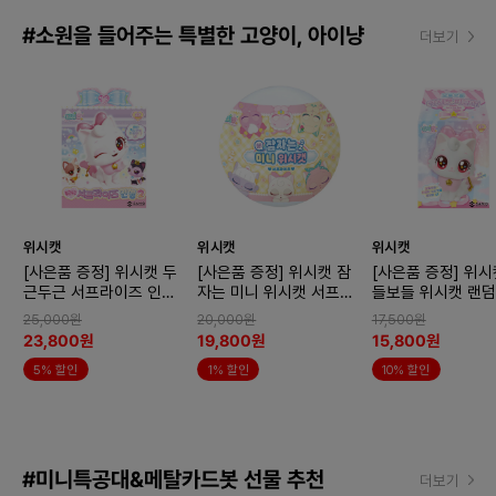
#소원을 들어주는 특별한 고양이, 아이냥
더보기
위시캣
위시캣
위시캣
[사은품 증정] 위시캣 두
[사은품 증정] 위시캣 잠
[사은품 증정] 위시
근두근 서프라이즈 인형2
자는 미니 위시캣 서프라
들보들 위시캣 랜덤
x2개 (랜덤)
이즈x2개 (랜덤)
어 서프라이즈 박스
25,000원
20,000원
17,500원
(랜덤)
23,800원
19,800원
15,800원
5% 할인
1% 할인
10% 할인
#미니특공대&메탈카드봇 선물 추천
더보기