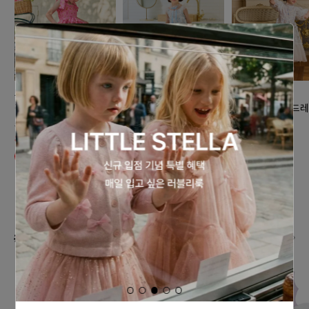
노엘드엠마
노엘드엠마
노엘드엠마
핑크 화원 원피스
피오니 드레스(엘사화이
별빛 세레나데 드레
트)
석 화이트
89,000원
80,100원
199,000원
168,000원
10% 할인
#데일리로 즐기는 발레코어 스타일
더보기