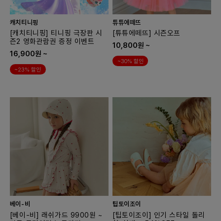
캐치티니핑
튜튜에떼뜨
[캐치티니핑] 티니핑 극장판 시
[튜튜에떼뜨] 시즌오프
즌2 영화관람권 증정 이벤트
10,800원 ~
16,900원 ~
~30% 할인
~23% 할인
베이-비
팁토이조이
[베이-비] 래쉬가드 9900원 ~
[팁토이조이] 인기 스타일 돌리