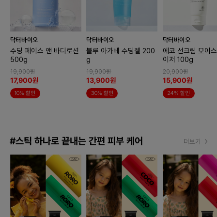
닥터바이오
닥터바이오
닥터바이오
수딩 페이스 앤 바디로션
블루 아가베 수딩젤 200
에코 선크림 모이
500g
g
이저 100g
19,900원
19,900원
20,900원
17,900원
13,900원
15,900원
10% 할인
30% 할인
24% 할인
#스틱 하나로 끝내는 간편 피부 케어
더보기