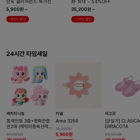
단독 클리어런스 특가전
外 최대 ~ 54%OFF
5,900원 ~
35,200원 ~
~83% 할인
~59% 할인
24시간 타임세일
26:17:4남음
26:17:4남음
26:17:4남
캐치티니핑
카넬
이고르
봉제인형 3종+영화관람
Anna 3256
[균일가] CLASICA 
권2매 (캐릭터중복선택불
ERRACOTA
15,000원
가)
5,900원
99,000원
63,000원