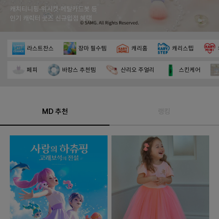
캐치티니핑·위시캣·메탈카드봇 등
인기 캐릭터 굿즈 신규입점 혜택
라스트찬스
장마 필수템
캐리홈
캐리스텝
페피
바캉스 추천템
산리오 주얼리
스킨케어
MD 추천
랭킹