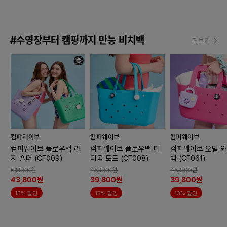
#수영장부터 캠핑까지 만능 비치백
더보기
컴피웨이브
컴피웨이브
컴피웨이브
컴피웨이브 플로우백 라
컴피웨이브 플로우백 미
컴피웨이브 오벌 
지 숄더 (CF009)
디움 토트 (CF008)
백 (CF061)
51,800원
45,800원
45,800원
43,800원
39,800원
39,800원
15% 할인
13% 할인
13% 할인