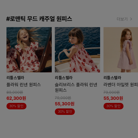
#로맨틱 무드 캐주얼 원피스
더보기
리틀스텔라
리틀스텔라
리틀스텔라
플라워 린넨 원피스
슬리브리스 플라워 린넨
라벤더 아일렛 원
원피스
89,000원
79,000원
62,300원
55,300원
79,000원
55,300원
30% 할인
30% 할인
30% 할인