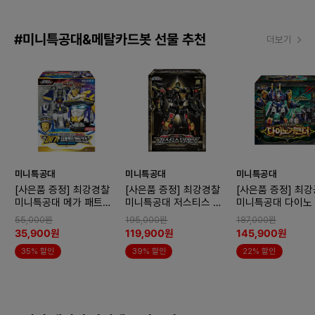
#미니특공대&메탈카드봇 선물 추천
더보기
미니특공대
미니특공대
미니특공대
[사은품 증정] 최강경찰
[사은품 증정] 최강경찰
[사은품 증정] 최
미니특공대 메가 패트롤
미니특공대 저스티스 타
미니특공대 다이노
캅
이탄 블랙 에디션
더 변신로봇
55,000원
195,000원
187,000원
35,900원
119,900원
145,900원
35% 할인
39% 할인
22% 할인