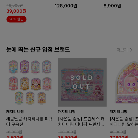
디노
49,000원
128,000원
8,900원
39,000원
20% 할인
눈에 띄는 신규 입점 브랜드
더보기
SOLD
OUT
캐치티니핑
캐치티니핑
캐치티니핑
새콤달콤 캐치티니핑 피규
[사은품 증정] 프린세스 캐
[사은품 증정] 
어 모음전
치티니핑 티니핑 프린세스
치티니핑 말하
하우스
아름핑
16,000원
100,000원
40,000원
4,500원
75,900원
27,800원