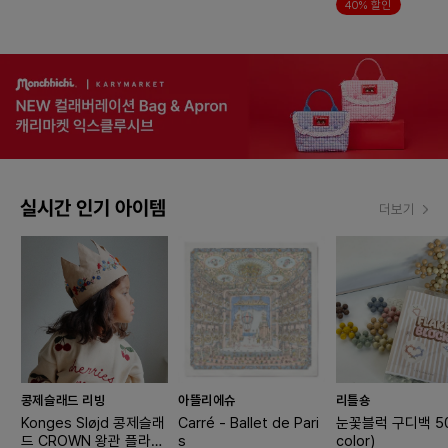
40% 할인
실시간 인기 아이템
더보기
콩제슬래드 리빙
아뜰리에슈
리틀숑
Konges Sløjd 콩제슬래
Carré - Ballet de Pari
눈꽃블럭 구디백 50
드 CROWN 왕관 플라워
s
color)