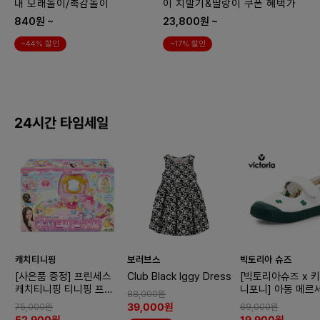
내 모래놀이/촉감놀이
이 치발기&딸랑이 쿠폰 혜택가
840원 ~
23,800원 ~
~44% 할인
~17% 할인
24시간 타임세일
11:54:34남음
11:54:34남음
11:54:34남
캐치티니핑
보러브스
빅토리아 슈즈
[사은품 증정] 프린세스
Club Black Iggy Dress
[빅토리아슈즈 x 
캐치티니핑 티니핑 프린
니포니] 아동 메르
88,000원
세스 헤어샵
코튼 스트랩 스니커
39,000원
75,000원
69,000원
로버 (1366924-V