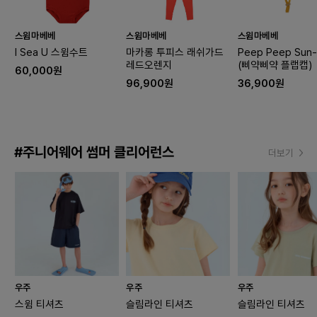
스윔마베베
스윔마베베
스윔마베베
I Sea U 스윔수트
마카롱 투피스 래쉬가드
Peep Peep Sun-
레드오렌지
(삐약삐약 플랩캡)
60,000원
96,900원
36,900원
#주니어웨어 썸머 클리어런스
더보기
우주
우주
우주
스윔 티셔츠
슬림라인 티셔츠
슬림라인 티셔츠