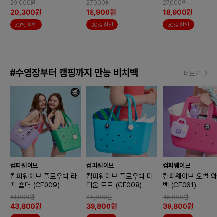
29,000원
27,000원
27,000원
20,300원
18,900원
18,900원
30% 할인
30% 할인
30% 할인
#수영장부터 캠핑까지 만능 비치백
더보기
컴피웨이브
컴피웨이브
컴피웨이브
컴피웨이브 플로우백 라
컴피웨이브 플로우백 미
컴피웨이브 오벌 
지 숄더 (CF009)
디움 토트 (CF008)
백 (CF061)
51,800원
45,800원
45,800원
43,800원
39,800원
39,800원