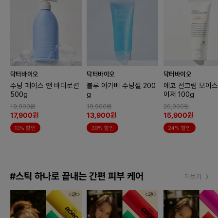
닥터바이오
닥터바이오
닥터바이오
수딩 페이스 앤 바디로션
블루 아가베 수딩젤 200
에코 선크림 모이
500g
g
이저 100g
19,900원
19,900원
20,900원
17,900원
13,900원
15,900원
10% 할인
30% 할인
24% 할인
#스틱 하나로 끝내는 간편 피부 케어
더보기