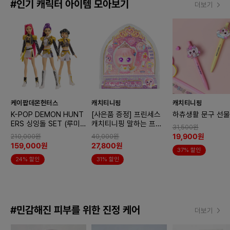
#인기 캐릭터 아이템 모아보기
더보기
케이팝데몬헌터스
캐치티니핑
캐치티니핑
K-POP DEMON HUNT
[사은품 증정] 프린세스
하츄생활 문구 선물
ERS 싱잉돌 SET (루미/
캐치티니핑 말하는 프린
31,500원
미라/조이)
세스 아름핑
19,900원
210,000원
40,000원
159,000원
27,800원
37% 할인
24% 할인
31% 할인
#민감해진 피부를 위한 진정 케어
더보기