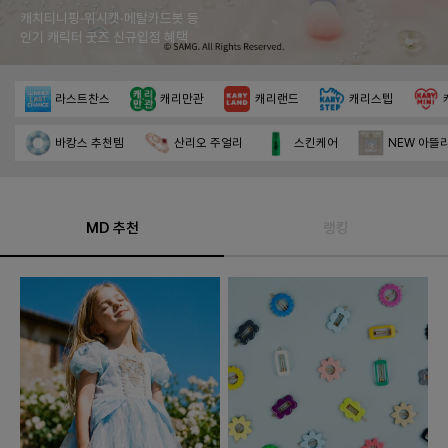
캐치티니핑·위시캣·메탈카드봇 등
인기 캐릭터 굿즈 신규입점 혜택
라스트찬스
캐리만관
캐리랜드
캐리스텝
바캉스 추천템
산리오 주얼리
스킨케어
NEW 아뜰
MD 추천
랭킹