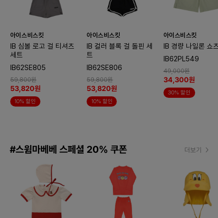
아이스비스킷
아이스비스킷
아이스비스킷
IB 심볼 로고 걸 티셔츠
IB 컬러 블록 걸 돌핀 세
IB 경량 나일론 쇼
세트
트
IB62PL549
IB62SE805
IB62SE806
49,000원
34,300원
59,800원
59,800원
53,820원
53,820원
30% 할인
10% 할인
10% 할인
#스윔마베베 스페셜 20% 쿠폰
더보기