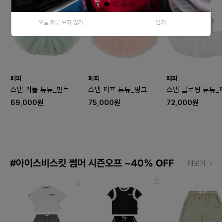
오늘 하루 보지 않기
닫기
페피
페피
페피
스냅 러플 튜튜_민트
스냅 퍼프 튜튜_핑크
스냅 글로윙 튜튜_
69,000원
75,000원
72,000원
#아이스비스킷 썸머 시즌오프 ~40% OFF
더보기