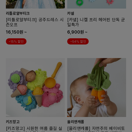
리틀로얄부티크
카넬
[리틀로얄부티크] 공주드레스 시
[카넬] 니켈 프리 헤어핀 단독 균
즌오프
일특가
16,150원 ~
6,900원 ~
~15% 할인
~54% 할인
키즈망고
올리앤캐롤
[키즈망고] 시원한 여름 즐길 실
[올리앤캐롤] 자연주의 베이비토