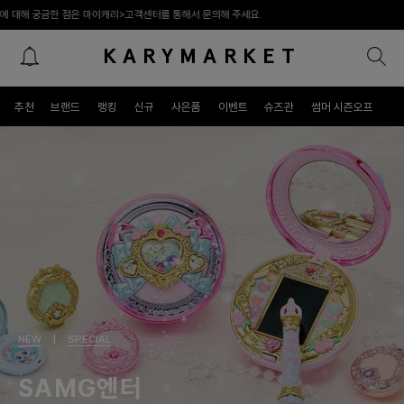
캐리>고객센터를 통해서 문의해 주세요.
KARYMARKET
패밀리 라이프스타일 프리미엄 편집숍
추천
브랜드
랭킹
신규
사은품
이벤트
슈즈관
썸머 시즌오프
NEW
|
SPECIAL
SAMG엔터