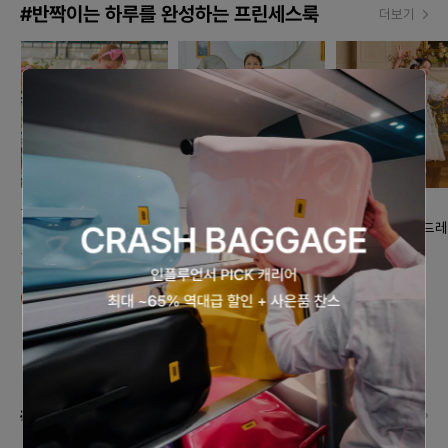
#반짝이는 하루를 완성하는 프린세스룩
더보기
노엘드엠마
노엘드엠마
노엘드엠마
핑크 화원 원피스
피오니 드레스(엘사화이
별빛 세레나데 드레
트)
석 화이트
89,000원
80,100원
199,000원
168,000원
10% 할인
#데일리로 즐기는 발레코어 스타일
더보기