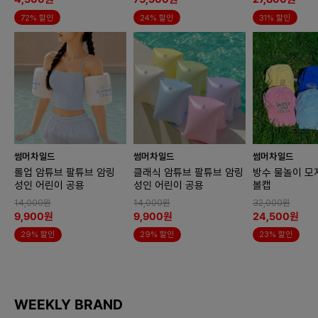
72% 할인
24% 할인
31% 할인
썸머차일드
썸머차일드
썸머차일드
롤업 암튜브 팔튜브 암링
클래식 암튜브 팔튜브 암링
방수 물놀이 모
성인 어린이 공용
성인 어린이 공용
볼캡
14,000원
14,000원
32,000원
9,900원
9,900원
24,500원
29% 할인
29% 할인
23% 할인
WEEKLY BRAND