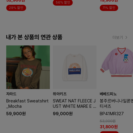
52,900원
19,900원
56% 할인
E)
29% 할인
71% 할인
내가 본 상품의 연관 상품
더보기
자라드
위아키즈
베베드피노
Breakfast Sweatshirt
SWEAT NAT FLEECE J
봉주르버니나일론
_Mocha
UST WHITE MARE E S
티셔츠
OLE
59,900원
99,000원
BP41MR327
53,000원
31,800원