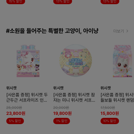
15% 할인
13% 할인
13% 할인
#소원을 들어주는 특별한 고양이, 아이냥
더보기
위시캣
위시캣
위시캣
[사은품 증정] 위시캣 두
[사은품 증정] 위시캣 잠
[사은품 증정] 위시
근두근 서프라이즈 인형2
자는 미니 위시캣 서프라
들보들 위시캣 랜덤
x2개 (랜덤)
이즈x2개 (랜덤)
어 서프라이즈 박스
25,000원
20,000원
17,500원
(랜덤)
23,800원
19,800원
15,800원
5% 할인
1% 할인
10% 할인