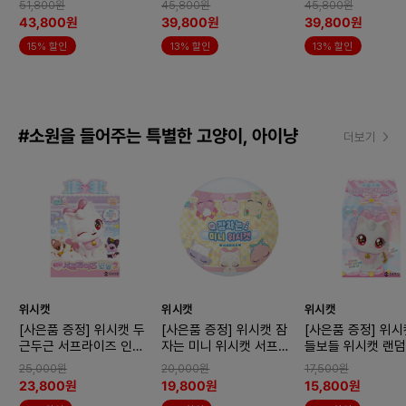
51,800원
45,800원
45,800원
43,800원
39,800원
39,800원
15% 할인
13% 할인
13% 할인
#소원을 들어주는 특별한 고양이, 아이냥
더보기
위시캣
위시캣
위시캣
[사은품 증정] 위시캣 두
[사은품 증정] 위시캣 잠
[사은품 증정] 위시
근두근 서프라이즈 인형2
자는 미니 위시캣 서프라
들보들 위시캣 랜덤
x2개 (랜덤)
이즈x2개 (랜덤)
어 서프라이즈 박스
25,000원
20,000원
17,500원
(랜덤)
23,800원
19,800원
15,800원