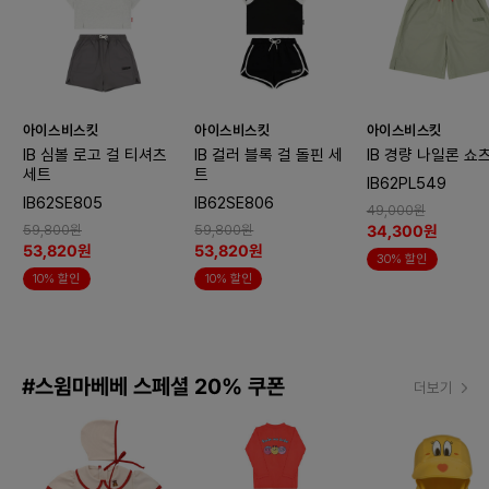
아이스비스킷
아이스비스킷
아이스비스킷
IB 심볼 로고 걸 티셔츠
IB 컬러 블록 걸 돌핀 세
IB 경량 나일론 쇼
세트
트
IB62PL549
IB62SE805
IB62SE806
49,000원
34,300원
59,800원
59,800원
53,820원
53,820원
30% 할인
10% 할인
10% 할인
#스윔마베베 스페셜 20% 쿠폰
더보기