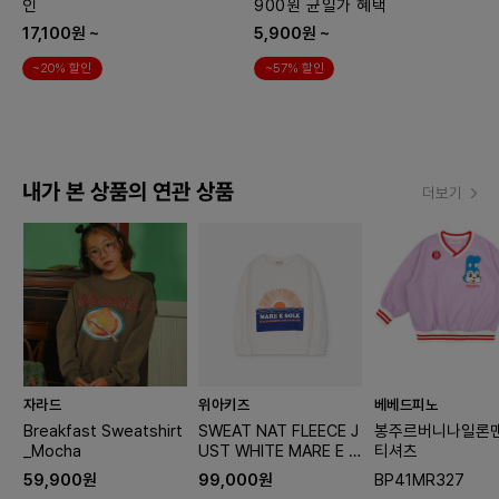
인
900원 균일가 혜택
17,100원 ~
5,900원 ~
~20% 할인
~57% 할인
내가 본 상품의 연관 상품
더보기
자라드
위아키즈
베베드피노
Breakfast Sweatshirt
SWEAT NAT FLEECE J
봉주르버니나일론
_Mocha
UST WHITE MARE E S
티셔츠
OLE
59,900원
99,000원
BP41MR327