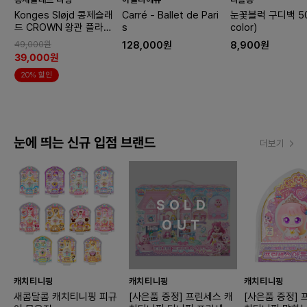
Konges Sløjd 콩제슬래
Carré - Ballet de Pari
눈꽃블럭 구디백 50
드 CROWN 왕관 플라워
s
color)
디노
49,000원
128,000원
8,900원
39,000원
20% 할인
눈에 띄는 신규 입점 브랜드
더보기
SOLD
OUT
캐치티니핑
캐치티니핑
캐치티니핑
새콤달콤 캐치티니핑 피규
[사은품 증정] 프린세스 캐
[사은품 증정] 