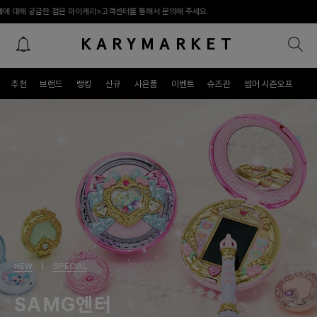
이캐리>고객센터를 통해서 문의해 주세요.
KARYMARKET
패밀리 라이프스타일 프리미엄 편집숍
추천
브랜드
랭킹
신규
사은품
이벤트
슈즈관
썸머 시즌오프
NEW
|
SPECIAL
SAMG엔터