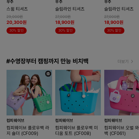
우주
우주
우주
스윔 티셔츠
슬림라인 티셔츠
슬림라인 티셔츠
29,000원
27,000원
27,000원
20,300원
18,900원
18,900원
30% 할인
30% 할인
30% 할인
#수영장부터 캠핑까지 만능 비치백
더보기
컴피웨이브
컴피웨이브
컴피웨이브
컴피웨이브 플로우백 라
컴피웨이브 플로우백 미
컴피웨이브 오벌 
지 숄더 (CF009)
디움 토트 (CF008)
백 (CF061)