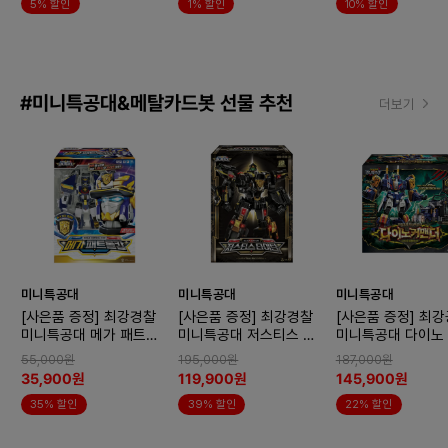
5% 할인
1% 할인
10% 할인
#미니특공대&메탈카드봇 선물 추천
더보기
미니특공대
미니특공대
미니특공대
[사은품 증정] 최강경찰
[사은품 증정] 최강경찰
[사은품 증정] 최
미니특공대 메가 패트롤
미니특공대 저스티스 타
미니특공대 다이노
캅
이탄 블랙 에디션
더 변신로봇
55,000원
195,000원
187,000원
35,900원
119,900원
145,900원
35% 할인
39% 할인
22% 할인