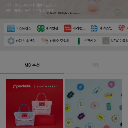
캐치티니핑·위시캣·메탈카드봇 등
인기 캐릭터 굿즈 신규입점 혜택
라스트찬스
캐리만관
캐리랜드
캐리스텝
바캉스 추천템
산리오 주얼리
스킨케어
NEW 아뜰
MD 추천
랭킹