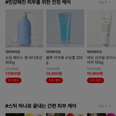
#민감해진 피부를 위한 진정 케어
더보기
닥터바이오
닥터바이오
닥터바이오
수딩 페이스 앤 바디로션
블루 아가베 수딩젤 200
에코 선크림 모이
500g
g
이저 100g
19,900원
19,900원
20,900원
17,900원
13,900원
15,900원
10% 할인
30% 할인
24% 할인
#스틱 하나로 끝내는 간편 피부 케어
더보기