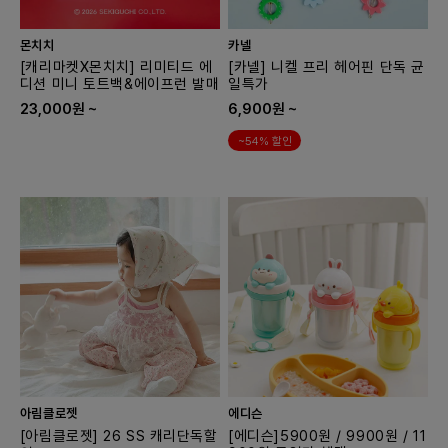
몬치치
카넬
[캐리마켓X몬치치] 리미티드 에
[카넬] 니켈 프리 헤어핀 단독 균
디션 미니 토트백&에이프런 발매
일특가
23,000원 ~
6,900원 ~
~54% 할인
아림클로젯
에디슨
[아림클로젯] 26 SS 캐리단독할
[에디슨]5900원 / 9900원 / 11