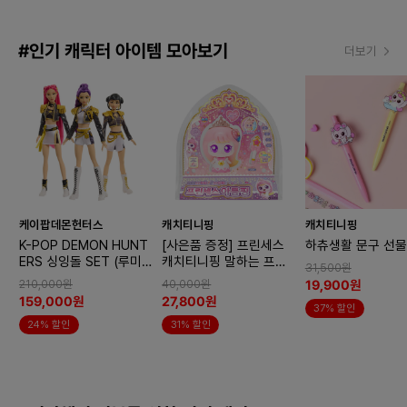
#인기 캐릭터 아이템 모아보기
더보기
케이팝데몬헌터스
캐치티니핑
캐치티니핑
K-POP DEMON HUNT
[사은품 증정] 프린세스
하츄생활 문구 선물
ERS 싱잉돌 SET (루미/
캐치티니핑 말하는 프린
31,500원
미라/조이)
세스 아름핑
19,900원
210,000원
40,000원
159,000원
27,800원
37% 할인
24% 할인
31% 할인