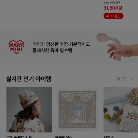
53,000원
31,800원
40% 할인
실시간 인기 아이템
더보기
콩제슬래드 리빙
아뜰리에슈
리틀숑