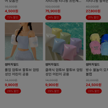
어 모음전
치티니핑 티니핑 프린세스
치티니핑 말하
하우스
아름핑
16,000원
100,000원
40,000원
4,500원
75,900원
27,800원
72% 할인
24% 할인
31% 할인
썸머차일드
썸머차일드
썸머차일드
롤업 암튜브 팔튜브 암링
클래식 암튜브 팔튜브 암링
방수 물놀이 모
성인 어린이 공용
성인 어린이 공용
볼캡
14,000원
14,000원
32,000원
9,900원
9,900원
24,500원
29% 할인
29% 할인
23% 할인