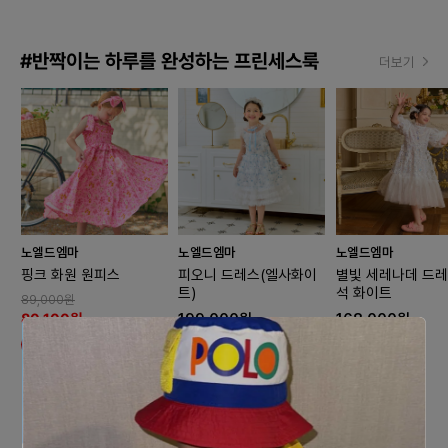
#반짝이는 하루를 완성하는 프린세스룩
더보기
노엘드엠마
노엘드엠마
노엘드엠마
핑크 화원 원피스
피오니 드레스(엘사화이
별빛 세레나데 드레
트)
석 화이트
89,000원
80,100원
199,000원
168,000원
10% 할인