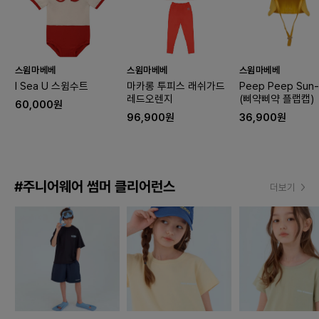
스윔마베베
스윔마베베
스윔마베베
I Sea U 스윔수트
마카롱 투피스 래쉬가드
Peep Peep Sun-
레드오렌지
(삐약삐약 플랩캡)
60,000원
96,900원
36,900원
#주니어웨어 썸머 클리어런스
더보기