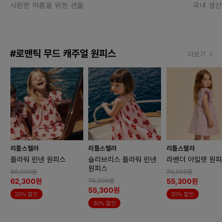
시원한 여름을 위한 샌들
국내 생산
#로맨틱 무드 캐주얼 원피스
더보기
리틀스텔라
리틀스텔라
리틀스텔라
플라워 린넨 원피스
슬리브리스 플라워 린넨
라벤더 아일렛 원
원피스
89,000원
79,000원
62,300원
55,300원
79,000원
55,300원
30% 할인
30% 할인
30% 할인