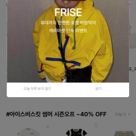
#데일리로 즐기는 발레코어 스타일
더보기
페피
페피
페피
스냅 러플 튜튜_민트
스냅 퍼프 튜튜_핑크
스냅 글로윙 튜튜_
69,000원
75,000원
72,000원
오늘 하루 보지 않기
닫기
#아이스비스킷 썸머 시즌오프 ~40% OFF
더보기