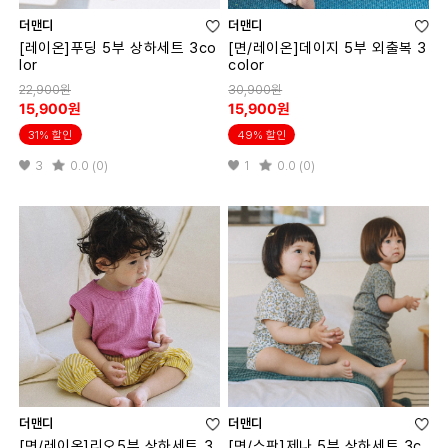
더맨디
더맨디
[레이온]푸딩 5부 상하세트 3co
[면/레이온]데이지 5부 외출복 3
lor
color
22,900원
30,900원
15,900원
15,900원
31% 할인
49% 할인
3
0.0 (0)
1
0.0 (0)
더맨디
더맨디
[면/레이온]리오5부 상하세트 3
[면/스판]제나 5부 상하세트 3c