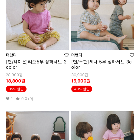
더맨디
더맨디
[면/레이온]리오5부 상하세트 3
[면/스판]제나 5부 상하세트 3c
color
olor
28,900원
30,900원
18,800원
15,900원
35% 할인
49% 할인
1
0.0 (0)