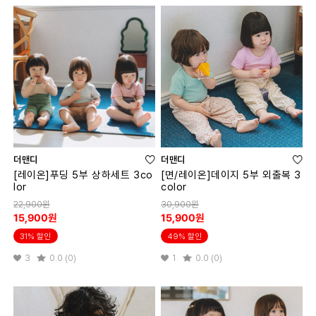
더맨디
더맨디
[레이온]푸딩 5부 상하세트 3co
[면/레이온]데이지 5부 외출복 3
lor
color
22,900원
30,900원
15,900원
15,900원
31% 할인
49% 할인
3
0.0 (0)
1
0.0 (0)