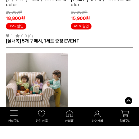
color
olor
28,900원
30,900원
18,800원
15,900원
35% 할인
49% 할인
1
0.0 (0)
[실내복] 5개 구매시, 1세트 증정 EVENT
더맨디
카테고리
관심 상품
캐리홈
마이캐리
장바구니
[레이온]알라딘 배앓이방지 실내
복 상하세트