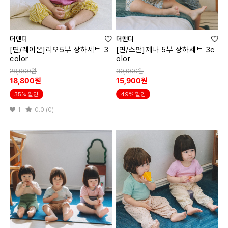
더맨디
더맨디
[면/레이온]리오5부 상하세트 3
[면/스판]제나 5부 상하세트 3c
color
olor
28,900원
30,900원
18,800원
15,900원
35% 할인
49% 할인
1
0.0 (0)