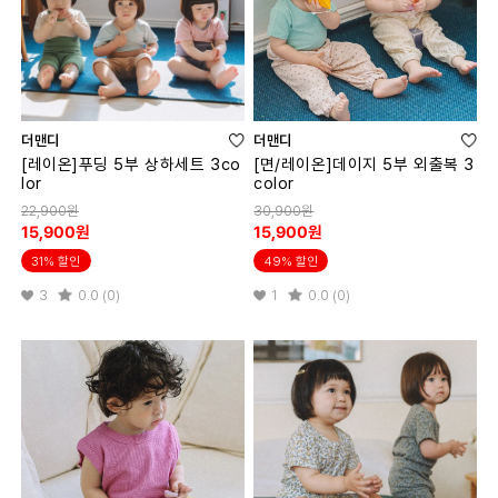
더맨디
더맨디
[레이온]푸딩 5부 상하세트 3co
[면/레이온]데이지 5부 외출복 3
lor
color
22,900원
30,900원
15,900원
15,900원
31% 할인
49% 할인
3
0.0 (0)
1
0.0 (0)