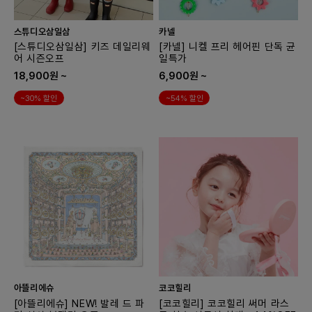
스튜디오삼일삼
카넬
[스튜디오삼일삼] 키즈 데일리웨
[카넬] 니켈 프리 헤어핀 단독 균
어 시즌오프
일특가
18,900원 ~
6,900원 ~
~30% 할인
~54% 할인
아뜰리에슈
코코힐리
[아뜰리에슈] NEW! 발레 드 파
[코코힐리] 코코힐리 써머 라스