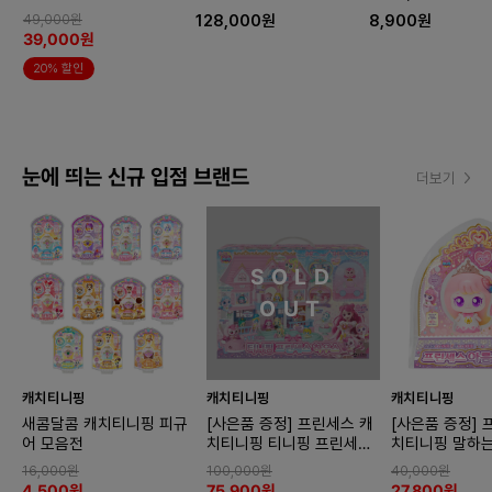
디노
49,000원
128,000원
8,900원
39,000원
20% 할인
눈에 띄는 신규 입점 브랜드
더보기
SOLD
OUT
캐치티니핑
캐치티니핑
캐치티니핑
새콤달콤 캐치티니핑 피규
[사은품 증정] 프린세스 캐
[사은품 증정] 
어 모음전
치티니핑 티니핑 프린세스
치티니핑 말하
하우스
아름핑
16,000원
100,000원
40,000원
4,500원
75,900원
27,800원