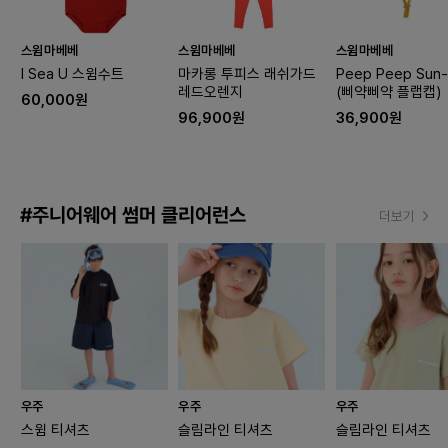
스윔마베베
스윔마베베
스윔마베베
I Sea U 스윔수트
마카롱 투피스 래쉬가드
Peep Peep Sun-
레드오렌지
(삐약삐약 플랩캡)
60,000원
96,900원
36,900원
#주니어웨어 썸머 클리어런스
더보기
우주
우주
우주
스윔 티셔츠
슬림라인 티셔츠
슬림라인 티셔츠