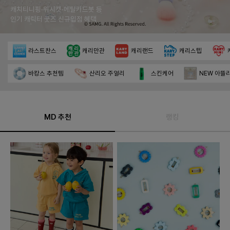
캐치티니핑·위시캣·메탈카드봇 등
인기 캐릭터 굿즈 신규입점 혜택
라스트찬스
캐리만관
캐리랜드
캐리스텝
바캉스 추천템
산리오 주얼리
스킨케어
NEW 아뜰
MD 추천
랭킹