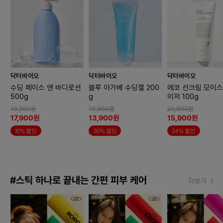
닥터바이오
닥터바이오
닥터바이오
수딩 페이스 앤 바디로션
블루 아가베 수딩젤 200
에코 선크림 모이
500g
g
이저 100g
19,900원
19,900원
20,900원
17,900원
13,900원
15,900원
10% 할인
30% 할인
24% 할인
#스틱 하나로 끝내는 간편 피부 케어
더보기