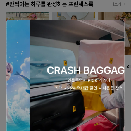
#반짝이는 하루를 완성하는 프린세스룩
더보기
노엘드엠마
노엘드엠마
노엘드엠마
핑크 화원 원피스
피오니 드레스(엘사화이
별빛 세레나데 드레
트)
석 화이트
89,000원
80,100원
199,000원
168,000원
10% 할인
#데일리로 즐기는 발레코어 스타일
더보기