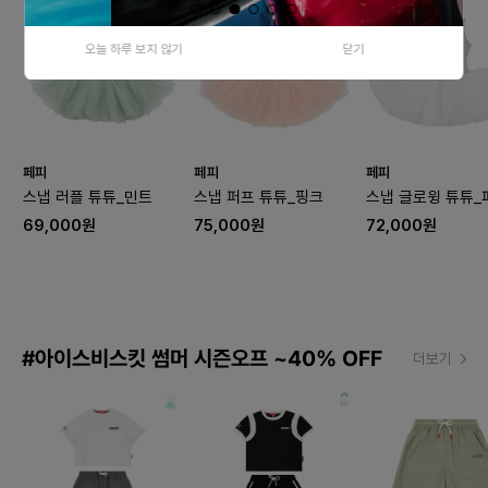
오늘 하루 보지 않기
닫기
페피
페피
페피
스냅 러플 튜튜_민트
스냅 퍼프 튜튜_핑크
스냅 글로윙 튜튜_
69,000원
75,000원
72,000원
#아이스비스킷 썸머 시즌오프 ~40% OFF
더보기