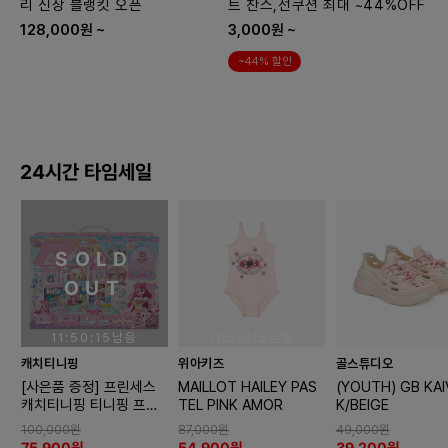
리 신상 블랭킷 오픈
트 찬스,선쿠션 최대 ~44%OFF
128,000원 ~
3,000원 ~
~44% 할인
24시간 타임세일
SOLD
OUT
11:50:13남음
11:50:13남음
11:50:13남
캐치티니핑
위아키즈
골스튜디오
[사은품 증정] 프린세스
MAILLOT HAILEY PAS
(YOUTH) GB KAI
캐치티니핑 티니핑 프린
TEL PINK AMOR
K/BEIGE
세스 하우스
100,000원
87,000원
49,000원