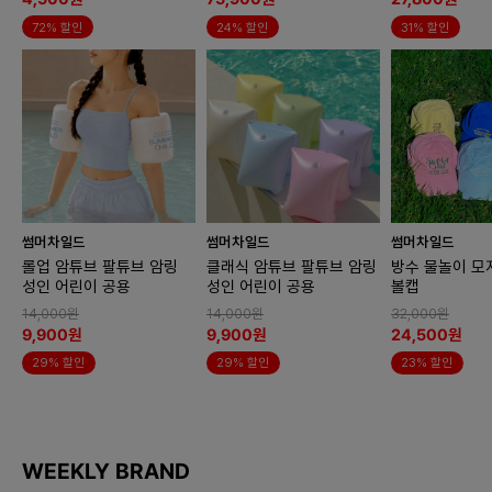
72% 할인
24% 할인
31% 할인
썸머차일드
썸머차일드
썸머차일드
롤업 암튜브 팔튜브 암링
클래식 암튜브 팔튜브 암링
방수 물놀이 모
성인 어린이 공용
성인 어린이 공용
볼캡
14,000원
14,000원
32,000원
9,900원
9,900원
24,500원
29% 할인
29% 할인
23% 할인
WEEKLY BRAND