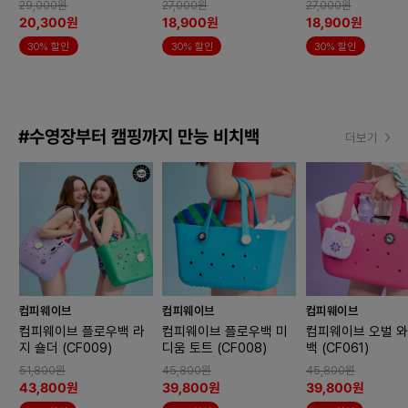
29,000원
27,000원
27,000원
20,300원
18,900원
18,900원
30% 할인
30% 할인
30% 할인
#수영장부터 캠핑까지 만능 비치백
더보기
컴피웨이브
컴피웨이브
컴피웨이브
컴피웨이브 플로우백 라
컴피웨이브 플로우백 미
컴피웨이브 오벌 
지 숄더 (CF009)
디움 토트 (CF008)
백 (CF061)
51,800원
45,800원
45,800원
43,800원
39,800원
39,800원