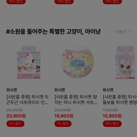
15% 할인
13% 할인
13% 할인
#소원을 들어주는 특별한 고양이, 아이냥
더보기
위시캣
위시캣
위시캣
[사은품 증정] 위시캣 두
[사은품 증정] 위시캣 잠
[사은품 증정] 위시
근두근 서프라이즈 인형2
자는 미니 위시캣 서프라
들보들 위시캣 랜덤
x2개 (랜덤)
이즈x2개 (랜덤)
어 서프라이즈 박스
25,000원
20,000원
17,500원
(랜덤)
23,800원
19,800원
15,800원
5% 할인
1% 할인
10% 할인