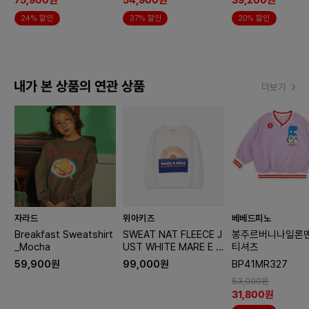
75,900원
54,900원
39,200원
24% 할인
37% 할인
20% 할인
내가 본 상품의 연관 상품
더보기
자라드
위아키즈
베베드피노
Breakfast Sweatshirt
SWEAT NAT FLEECE J
봉주르버니나일론
_Mocha
UST WHITE MARE E S
티셔츠
OLE
59,900원
99,000원
BP41MR327
53,000원
31,800원