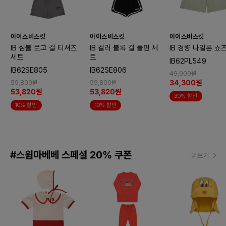
아이스비스킷
아이스비스킷
아이스비스킷
IB 심볼 로고 걸 티셔츠
IB 컬러 블록 걸 돌핀 세
IB 경량 나일론 쇼
세트
트
IB62PL549
IB62SE805
IB62SE806
49,000원
34,300원
59,800원
59,800원
53,820원
53,820원
30% 할인
10% 할인
10% 할인
#스윔마베베 스페셜 20% 쿠폰
더보기