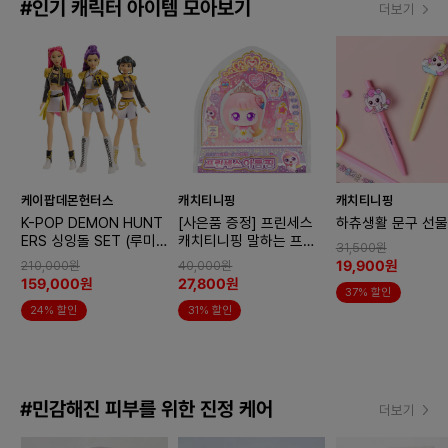
#인기 캐릭터 아이템 모아보기
더보기
케이팝데몬헌터스
캐치티니핑
캐치티니핑
K-POP DEMON HUNT
[사은품 증정] 프린세스
하츄생활 문구 선물
ERS 싱잉돌 SET (루미/
캐치티니핑 말하는 프린
31,500원
미라/조이)
세스 아름핑
19,900원
210,000원
40,000원
159,000원
27,800원
37% 할인
24% 할인
31% 할인
#민감해진 피부를 위한 진정 케어
더보기