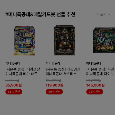
#미니특공대&메탈카드봇 선물 추천
더보기
미니특공대
미니특공대
미니특공대
[사은품 증정] 최강경찰
[사은품 증정] 최강경찰
[사은품 증정] 최
미니특공대 메가 패트롤
미니특공대 저스티스 타
미니특공대 다이노
캅
이탄 블랙 에디션
더 변신로봇
55,000원
195,000원
187,000원
35,900원
119,900원
145,900원
35% 할인
39% 할인
22% 할인