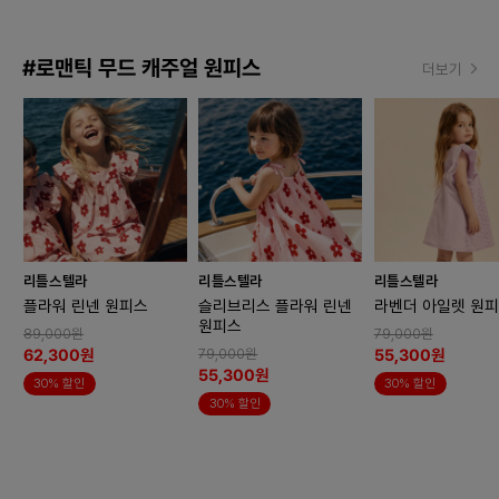
#로맨틱 무드 캐주얼 원피스
더보기
리틀스텔라
리틀스텔라
리틀스텔라
플라워 린넨 원피스
슬리브리스 플라워 린넨
라벤더 아일렛 원
원피스
89,000원
79,000원
62,300원
55,300원
79,000원
55,300원
30% 할인
30% 할인
30% 할인