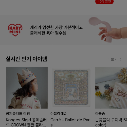
40% 할인
실시간 인기 아이템
더보기
콩제슬래드 리빙
아뜰리에슈
리틀숑
Konges Sløjd 콩제슬래
Carré - Ballet de Pari
눈꽃블럭 구디백 50
드 CROWN 왕관 플라워
s
color)