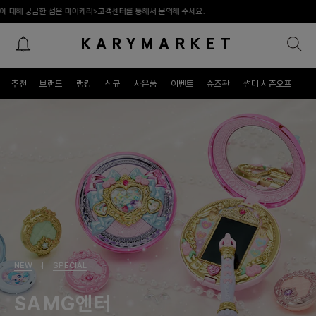
캐리>고객센터를 통해서 문의해 주세요.
KARYMARKET
패밀리 라이프스타일 프리미엄 편집숍
추천
브랜드
랭킹
신규
사은품
이벤트
슈즈관
썸머 시즌오프
NEW
|
SPECIAL
SAMG엔터