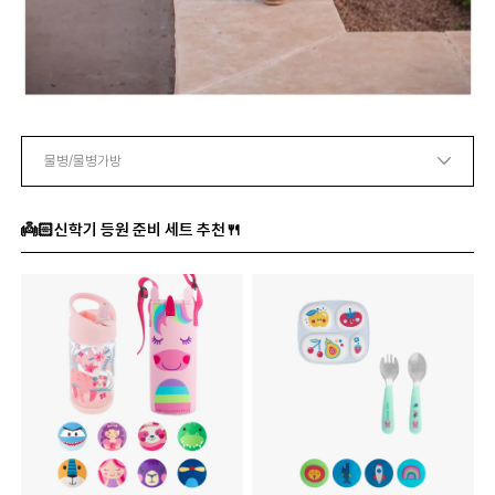
👼🏻신학기 등원 준비 세트 추천🍴