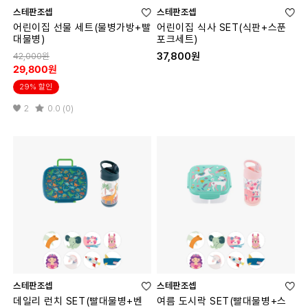
스테판조셉
스테판조셉
어린이집 선물 세트(물병가방+빨
어린이집 식사 SET(식판+스푼
대물병)
포크세트)
37,800원
42,000원
29,800원
29% 할인
2
0.0 (0)
스테판조셉
스테판조셉
데일리 런치 SET(빨대물병+벤
여름 도시락 SET(빨대물병+스