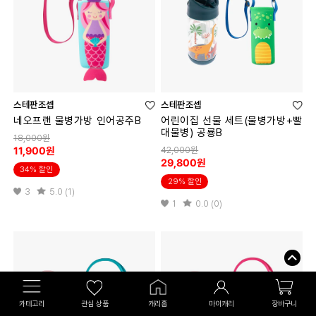
스테판조셉
스테판조셉
네오프랜 물병가방 인어공주B
어린이집 선물 세트(물병가방+빨
대물병) 공룡B
18,000원
42,000원
11,900원
29,800원
34% 할인
29% 할인
3
5.0 (1)
1
0.0 (0)
카테고리
관심 상품
캐리홈
마이캐리
장바구니