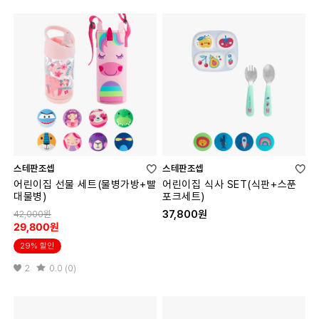
스테판조셉
스테판조셉
어린이집 선물 세트(물병가방+빨
어린이집 식사 SET(식판+스푼
대물병)
포크세트)
37,800원
42,000원
29,800원
29% 할인
2
0.0 (0)