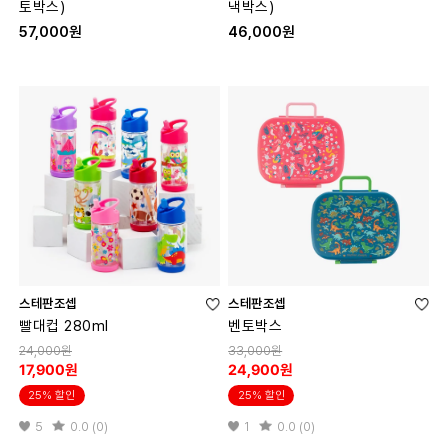
토박스)
낵박스)
57,000원
46,000원
스테판조셉
스테판조셉
빨대컵 280ml
벤토박스
24,000원
33,000원
17,900원
24,900원
25% 할인
25% 할인
5
0.0 (0)
1
0.0 (0)