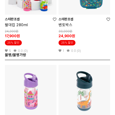
스테판조셉
스테판조셉
빨대컵 280ml
벤토박스
24,000원
33,000원
17,900원
24,900원
25% 할인
25% 할인
5
0.0 (0)
1
0.0 (0)
물병/물병가방