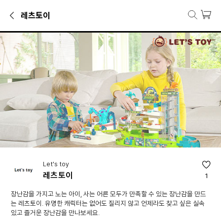
레츠토이
레츠토이 브랜드관
신생아·영아완구, 역할놀이, 로봇·자동차 등 레츠토이 인기 상품을 만나보
브랜드 소개
장난감을 가지고 노는 아이, 사는 어른 모두가 만족할 수 있는 장난감을
Let's toy
레츠토이
1
장난감을 가지고 노는 아이, 사는 어른 모두가 만족할 수 있는 장난감을 만드
는 레츠토이. 유명한 캐릭터는 없어도 질리지 않고 언제라도 찾고 싶은 실속
있고 즐거운 장난감을 만나보세요.