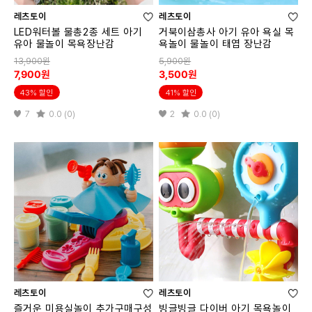
레츠토이
레츠토이
LED워터볼 물총2종 세트 아기
거북이삼총사 아기 유아 욕실 목
유아 물놀이 목욕장난감
욕놀이 물놀이 태엽 장난감
13,900원
5,900원
7,900원
3,500원
43% 할인
41% 할인
7
0.0 (0)
2
0.0 (0)
레츠토이
레츠토이
즐거운 미용실놀이 추가구매구성
빙글빙글 다이버 아기 목욕놀이