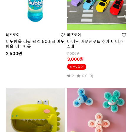
레츠토이
레츠토이
비눗방울 리필 용액 500ml 비눗
다이노 마운틴로드 추가 미니카
방울 비누방울
4대
2,500원
7,000원
3,000원
57% 할인
2
0.0 (0)