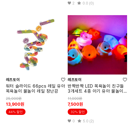
2
0.0 (0)
레츠토이
레츠토이
워터 슬라이드 66pcs 레일 유아
반짝반짝 LED 목욕놀이 친구들
목욕놀이 물놀이 레일 장난감
3개세트 4종 아기 유아 물놀이
목욕장난감
25,000원
11,000원
13,900원
7,500원
44% 할인
32% 할인
0
5.0 (2)