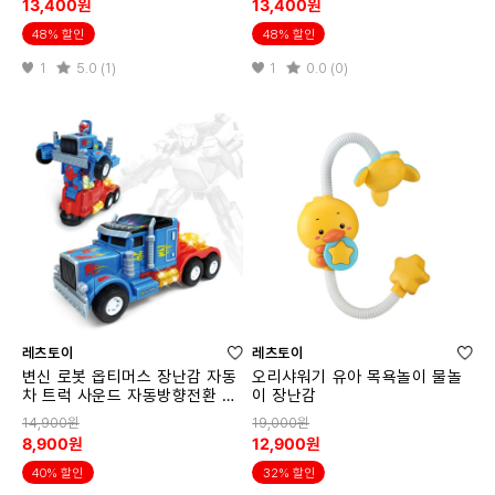
13,400원
13,400원
48% 할인
48% 할인
1
5.0 (1)
1
0.0 (0)
레츠토이
레츠토이
변신 로봇 옵티머스 장난감 자동
오리샤워기 유아 목욕놀이 물놀
차 트럭 사운드 자동방향전환 장
이 장난감
난감 어린이 여자아이 남자아이
14,900원
19,000원
선물
8,900원
12,900원
40% 할인
32% 할인