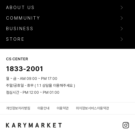
ABOUT US
COMMUNITY
BUSINESS
STORE
CS CENTER
1833-2001
월 ~ 금 - AM 09:00 ~ PM 17:00
주말/공휴일 - 휴무 ( 1:1 상담을 이용해주세요 )
점심시간 - PM 12:00 ~ PM 01:00
개인정보처리방침
이용안내
이용약관
위치정보서비스이용약관