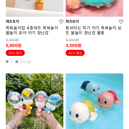
레츠토이
레츠토이
목욕놀이컵 4종세트 목욕놀이
튜브타는 피기 아기 목욕놀이 보
물놀이 유아 아기 장난감
트 물놀이 장난감 물총
8,300원
6,000원
5,600원
3,500원
33% 할인
42% 할인
7
0.0 (0)