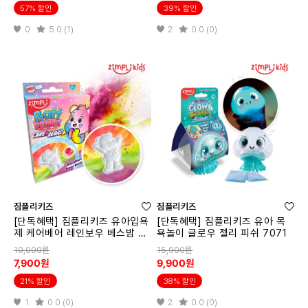
57% 할인
39% 할인
0
5.0 (1)
2
0.0 (0)
짐플리키즈
짐플리키즈
[단독혜택] 짐플리키즈 유아입욕
[단독혜택] 짐플리키즈 유아 목
제 케어베어 레인보우 베스밤 71
욕놀이 글로우 젤리 피쉬 7071
47
10,000원
15,900원
7,900원
9,900원
21% 할인
38% 할인
1
0.0 (0)
2
0.0 (0)