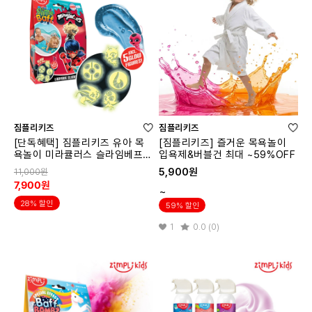
짐플리키즈
짐플리키즈
[단독혜택] 짐플리키즈 유아 목
[짐플리키즈] 즐거운 목욕놀이
욕놀이 미라큘러스 슬라임베프
입욕제&버블건 최대 ~59%OFF
아쿠아 7190
5,900원
11,000원
7,900원
~
28% 할인
59% 할인
1
0.0 (0)