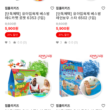
짐플리키즈
짐플리키즈
[단독혜택] 유아입욕제 베스밤
[단독혜택] 유아입욕제 베스밤
레드카펫 로켓 6353 (1입)
레인보우 스타 6502 (1입)
8,500원
8,500원
5,900원
5,900원
31% 할인
31% 할인
5
0.0 (0)
3
0.0 (0)
짐플리키즈
짐플리키즈