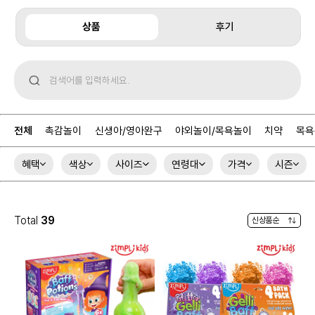
상품
후기
전체
촉감놀이
신생아/영아완구
야외놀이/목욕놀이
치약
목욕
혜택
색상
사이즈
연령대
가격
시즌
Total
39