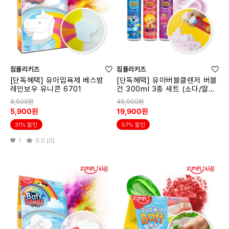
짐플리키즈
짐플리키즈
[단독혜택] 유아입욕제 베스밤
[단독혜택] 유아버블클렌저 버블
레인보우 유니콘 6701
건 300ml 3종 세트 (소다/딸기/
포도)
8,500원
45,900원
5,900원
19,900원
31% 할인
57% 할인
1
0.0 (0)