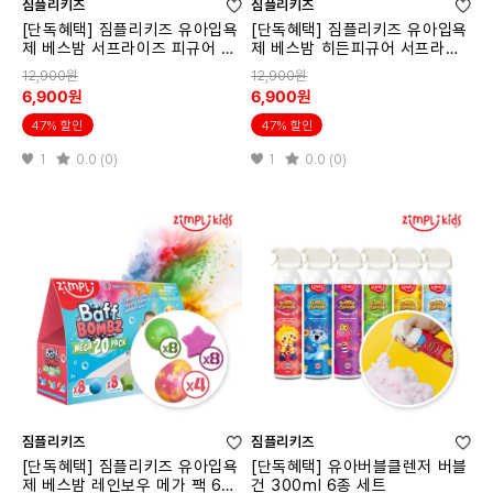
짐플리키즈
짐플리키즈
[단독혜택] 짐플리키즈 유아입욕
[단독혜택] 짐플리키즈 유아입욕
제 베스밤 서프라이즈 피규어 유
제 베스밤 히든피규어 서프라이
니콘 6934
즈 팩 다이노 6933
12,900원
12,900원
6,900원
6,900원
47% 할인
47% 할인
1
0.0 (0)
1
0.0 (0)
짐플리키즈
짐플리키즈
[단독혜택] 짐플리키즈 유아입욕
[단독혜택] 유아버블클렌저 버블
제 베스밤 레인보우 메가 팩 65
건 300ml 6종 세트