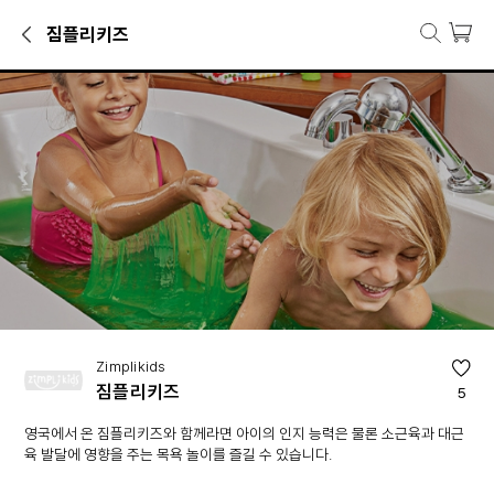
짐플리키즈
짐플리키즈 브랜드관
촉감놀이, 신생아·영아완구, 야외놀이·목욕놀이 등 짐플리키즈 인기 상품
브랜드 소개
영국에서 온 짐플리키즈와 함께라면 아이의 인지 능력은 물론 소근육과 대
Zimplikids
짐플리키즈
5
영국에서 온 짐플리키즈와 함께라면 아이의 인지 능력은 물론 소근육과 대근
육 발달에 영향을 주는 목욕 놀이를 즐길 수 있습니다.