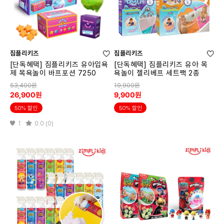
짐플리키즈
짐플리키즈
[단독혜택] 짐플리키즈 유아입욕
[단독혜택] 짐플리키즈 유아 목
제 목욕놀이 바프포션 7250
욕놀이 젤리베프 세트팩 2종
53,400원
19,900원
26,900원
9,900원
50% 할인
50% 할인
1
0.0 (0)