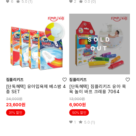
6
5.0 (1)
2
0.0 (0)
SOLD
OUT
짐플리키즈
짐플리키즈
[단독혜택] 유아입욕제 베스밤 4
[단독혜택] 짐플리키즈 유아 목
종 SET
욕 놀이 바프 크레용 7064
34,000원
13,900원
23,600원
6,900원
31% 할인
50% 할인
1
5.0 (1)