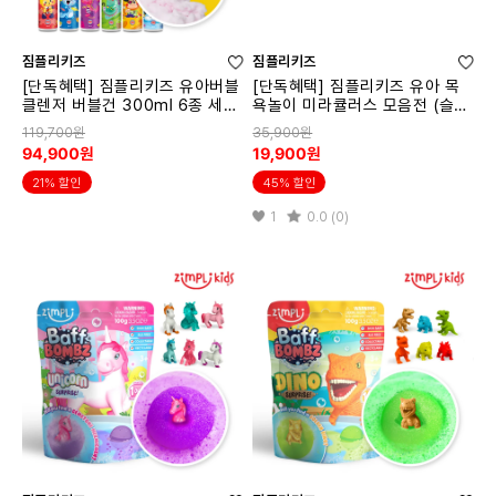
짐플리키즈
짐플리키즈
[단독혜택] 짐플리키즈 유아버블
[단독혜택] 짐플리키즈 유아 목
클렌저 버블건 300ml 6종 세트
욕놀이 미라큘러스 모음전 (슬라
X3(총 18개입)
임베프2종+서프라이즈 베스밤)
119,700원
35,900원
94,900원
19,900원
21% 할인
45% 할인
1
0.0 (0)