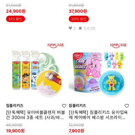
06
51,000원
91,800원
24,900원
37,900원
51% 할인
59% 할인
2
0.0 (0)
짐플리키즈
짐플리키즈
[단독혜택] 유아버블클렌저 버블
[단독혜택] 짐플리키즈 유아입욕
건 300ml 3종 세트 (사과/바나
제 케어베어 베스밤 서프라이스
나/복숭아)
팩 7145
45,900원
12,900원
19,900원
7,900원