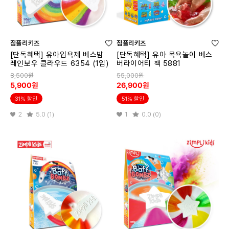
짐플리키즈
짐플리키즈
[단독혜택] 유아입욕제 베스밤
[단독혜택] 유아 목욕놀이 베스
레인보우 클라우드 6354 (1입)
버라이어티 팩 5881
8,500원
55,000원
5,900원
26,900원
31% 할인
51% 할인
2
5.0 (1)
1
0.0 (0)