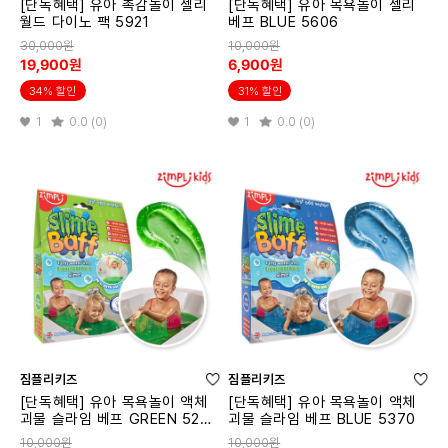
[단독혜택] 유아 촉감놀이 젤리
[단독혜택] 유아 목욕놀이 젤리
월드 다이노 팩 5921
베프 BLUE 5606
30,000원
10,000원
19,900원
6,900원
34% 할인
31% 할인
1
0.0 (0)
1
0.0 (0)
짐플리키즈
짐플리키즈
[단독혜택] 유아 목욕놀이 액체
[단독혜택] 유아 목욕놀이 액체
괴물 슬라임 베프 GREEN 524
괴물 슬라임 베프 BLUE 5370
5
10,000원
10,000원