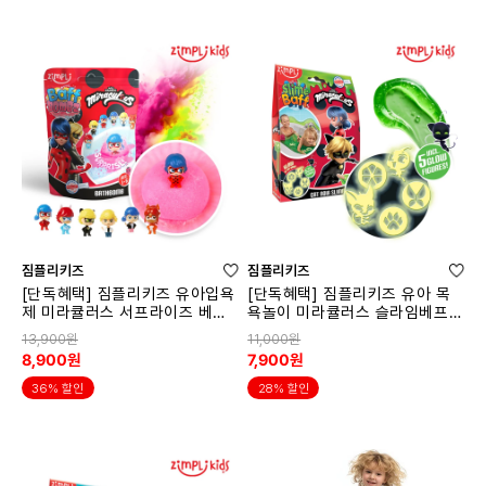
짐플리키즈
짐플리키즈
[단독혜택] 짐플리키즈 유아입욕
[단독혜택] 짐플리키즈 유아 목
제 미라큘러스 서프라이즈 베스
욕놀이 미라큘러스 슬라임베프
밤 7186
그린 7192
13,900원
11,000원
8,900원
7,900원
36% 할인
28% 할인