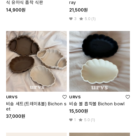
식 유아식 흡착 식판
ray
14,900원
21,500원
3
5.0 (1)
URVS
URVS
비숑 세트(트레이&볼) Bichon s
비숑 볼 흡착볼 Bichon bowl
et
15,500원
37,000원
1
5.0 (1)