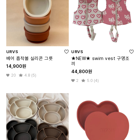
URVS
URVS
베어 흡착볼 실리콘 그릇
★NEW★ swim vest 구명조
끼
14,900원
44,800원
20
4.8 (5)
2
5.0 (4)