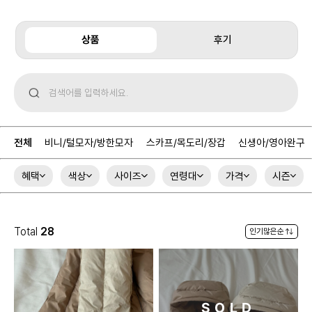
상품
후기
전체
비니/털모자/방한모자
스카프/목도리/장갑
신생아/영아완구
혜택
색상
사이즈
연령대
가격
시즌
Total
28
SOLD