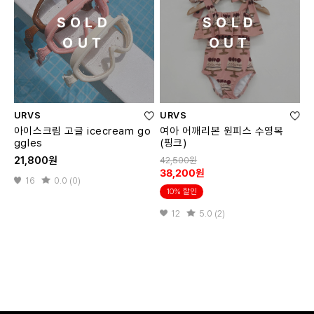
SOLD
SOLD
OUT
OUT
URVS
URVS
아이스크림 고글 icecream go
여아 어깨리본 원피스 수영복
ggles
(핑크)
21,800원
42,500원
38,200원
16
0.0 (0)
10% 할인
12
5.0 (2)