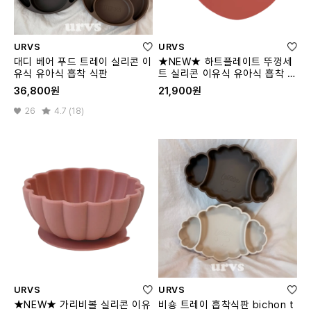
URVS
URVS
대디 베어 푸드 트레이 실리콘 이
★NEW★ 하트플레이트 뚜껑세
유식 유아식 흡착 식판
트 실리콘 이유식 유아식 흡착 식
판
36,800원
21,900원
26
4.7 (18)
URVS
URVS
★NEW★ 가리비볼 실리콘 이유
비숑 트레이 흡착식판 bichon t