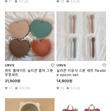
17
5.0 (3)
18
5.0 (5)
URVS
URVS
하트 플레이트 실리콘 흡착 그릇
실리콘 이유식 스푼 세트 flexibl
뚜껑세트
e spoon set
21,900원
14,800원
31
4.9 (19)
19
5.0 (3)