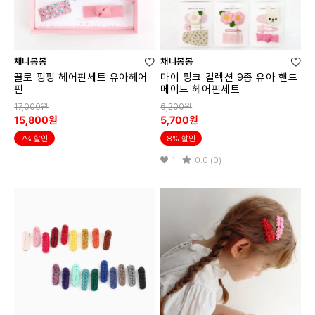
채니봉봉
채니봉봉
끌로 핑핑 헤어핀세트 유아헤어
마이 핑크 컬렉션 9종 유아 핸드
핀
메이드 헤어핀세트
17,000원
6,200원
15,800원
5,700원
7% 할인
8% 할인
1
0.0 (0)