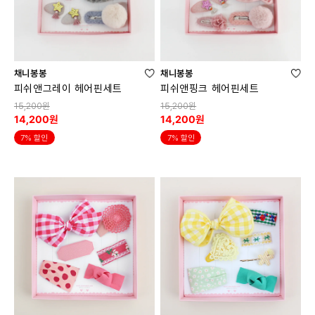
채니봉봉
채니봉봉
피쉬앤그레이 헤어핀세트
피쉬앤핑크 헤어핀세트
15,200원
15,200원
14,200원
14,200원
7% 할인
7% 할인