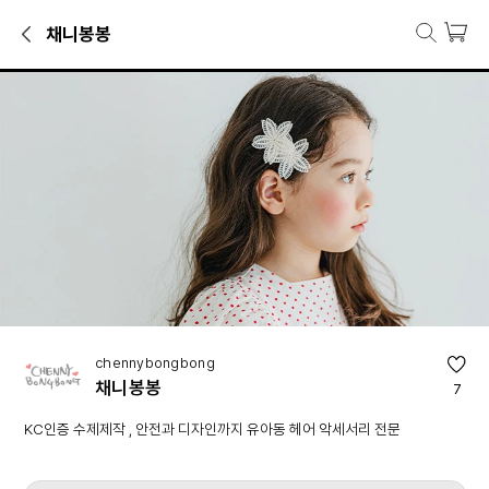
채니봉봉
채니봉봉 브랜드관
비니·털모자·방한모자, 헤어핀, 스카프·목도리·장갑 등 채니봉봉 인기 상
브랜드 소개
KC인증 수제제작 , 안전과 디자인까지 유아동 헤어 악세서리 전문
chennybongbong
채니봉봉
7
KC인증 수제제작 , 안전과 디자인까지 유아동 헤어 악세서리 전문