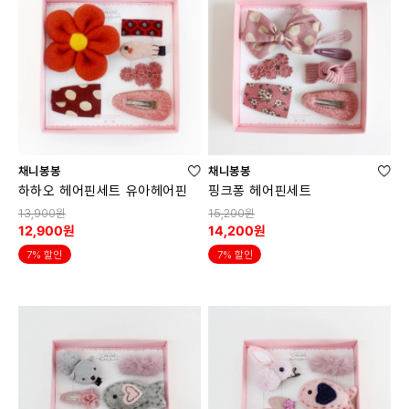
채니봉봉
채니봉봉
하하오 헤어핀세트 유아헤어핀
핑크퐁 헤어핀세트
13,900원
15,200원
12,900원
14,200원
7% 할인
7% 할인