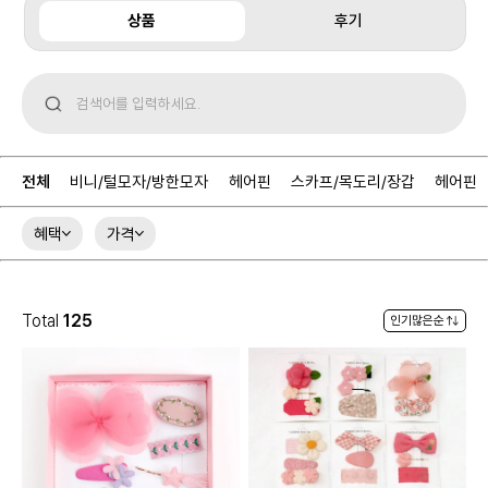
상품
후기
전체
비니/털모자/방한모자
헤어핀
스카프/목도리/장갑
헤어핀
혜택
가격
Total
125