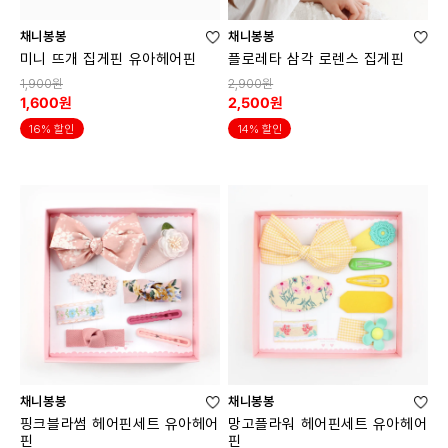
채니봉봉
채니봉봉
미니 뜨개 집게핀 유아헤어핀
플로레타 삼각 로렌스 집게핀
1,900원
2,900원
1,600원
2,500원
16% 할인
14% 할인
채니봉봉
채니봉봉
핑크블라썸 헤어핀세트 유아헤어
망고플라워 헤어핀세트 유아헤어
핀
핀