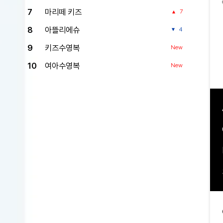
7
마리떼 키즈
7
8
아뜰리에슈
4
9
키즈수영복
New
10
여아수영복
New