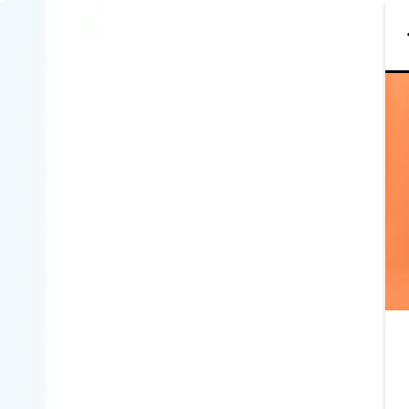
라운
브
남들