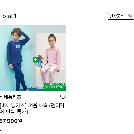
Total
1
베네통키즈
[베네통키즈] 겨울 내의/언더웨
어 단독 특가전
57,900원
~