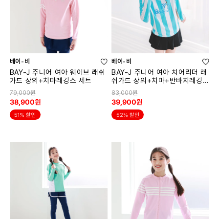
베이-비
베이-비
BAY-J 주니어 여아 웨이브 래쉬
BAY-J 주니어 여아 치어리더 래
가드 상의+치마레깅스 세트
쉬가드 상의+치마+반바지레깅
스 3종세트
79,000원
83,000원
38,900원
39,900원
51% 할인
52% 할인