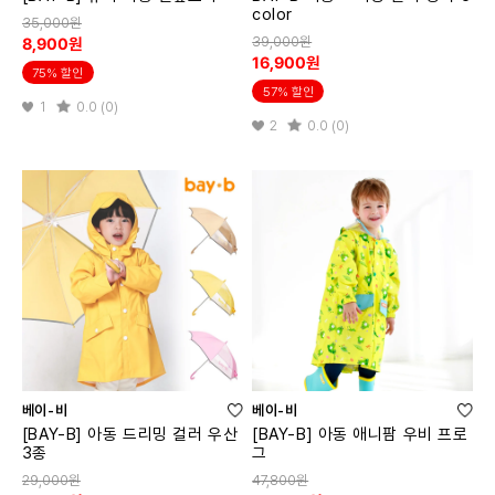
color
35,000원
39,000원
8,900원
16,900원
75% 할인
57% 할인
1
0.0 (0)
2
0.0 (0)
베이-비
베이-비
[BAY-B] 아동 드리밍 컬러 우산
[BAY-B] 아동 애니팜 우비 프로
3종
그
29,000원
47,800원