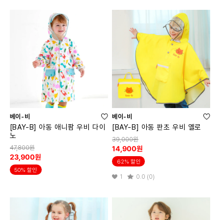
베이-비
베이-비
[BAY-B] 아동 애니팜 우비 다이
[BAY-B] 아동 판초 우비 옐로
노
39,000원
47,800원
14,900원
23,900원
62% 할인
50% 할인
1
0.0 (0)