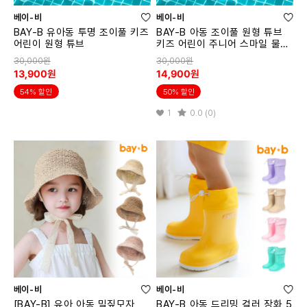
베이-비
베이-비
BAY-B 유아동 투명 조이풀 키즈
BAY-B 아동 조이풀 원형 튜브
어린이 원형 튜브
키즈 어린이 주니어 스마일 물놀
이 튜브
30,000원
30,000원
13,900원
14,900원
54% 할인
50% 할인
1
0.0 (0)
베이-비
베이-비
[BAY-B] 유아 아동 밀짚모자
BAY-B 아동 드리밍 컬러 장화 5