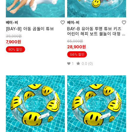
베이-비
베이-비
[BAY-B] 아동 곰돌이 튜브
BAY-B 유아동 투명 튜브 키즈
어린이 해피 보트 물놀이 대형 튜
39,000원
브
65,000원
7,900원
28,900원
80% 할인
56% 할인
1
0.0 (0)