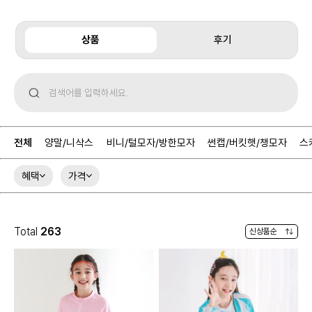
상품
후기
전체
양말/니삭스
비니/털모자/방한모자
썬캡/버킷햇/챙모자
스
혜택
가격
Total
263