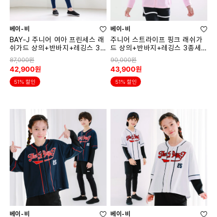
베이-비
베이-비
BAY-J 주니어 여아 프린세스 래
주니어 스트라이프 핑크 래쉬가
쉬가드 상의+반바지+레깅스 3
드 상의+반바지+레깅스 3종세
종세트
트
87,000원
90,000원
42,900원
43,900원
51% 할인
51% 할인
베이-비
베이-비