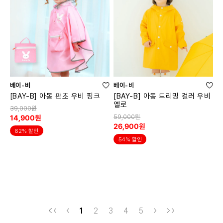
베이-비
베이-비
[BAY-B] 아동 판초 우비 핑크
[BAY-B] 아동 드리밍 컬러 우비
옐로
39,000원
59,000원
14,900원
26,900원
62% 할인
54% 할인
1
2
3
4
5