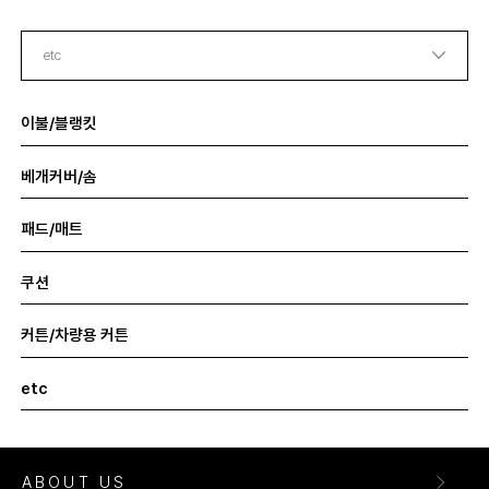
이불/블랭킷
베개커버/솜
패드/매트
쿠션
커튼/차량용 커튼
etc
ABOUT US