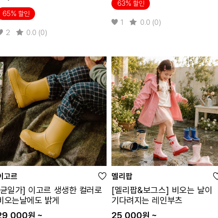
63% 할인
65% 할인
1
0.0 (0)
2
0.0 (0)
이고르
멜리팝
[균일가] 이고르 생생한 컬러로
[멜리팝&보그스] 비오는 날이
비오는날에도 밝게
기다려지는 레인부츠
29,000원 ~
25,000원 ~