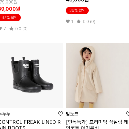
179,000원
59,000원
36% 할인
67% 할인
1
0.0 (0)
7
0.0 (0)
누누누
맘노코
CONTROL FREAK LINED R
[단독특가] 프리미엄 심실링 레
AIN BOOTS
인코트 아기우비