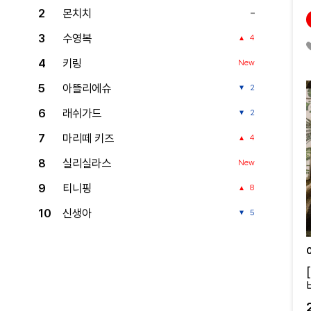
2
몬치치
3
수영복
4
4
키링
New
5
아뜰리에슈
2
6
래쉬가드
2
7
마리떼 키즈
4
8
실리실라스
New
9
티니핑
8
10
신생아
5