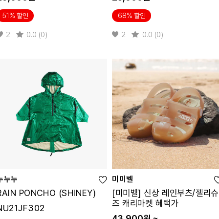
51% 할인
68% 할인
2
0.0 (0)
2
0.0 (0)
누누누
미미벨
RAIN PONCHO (SHINEY)
[미미벨] 신상 레인부츠/젤리슈
즈 캐리마켓 혜택가
NU21JF302
43,900원 ~