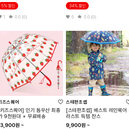
5% 할인
34% 할인
1
0.0 (0)
5
0.0 (0)
키즈스퀘어
스테판조셉
[키즈스퀘어] 인기 돔우산 최종
[스테판조셉] 베스트 레인웨어
가 9천원대 + 무료배송
라스트 득템 찬스
13,900원 ~
9,900원 ~