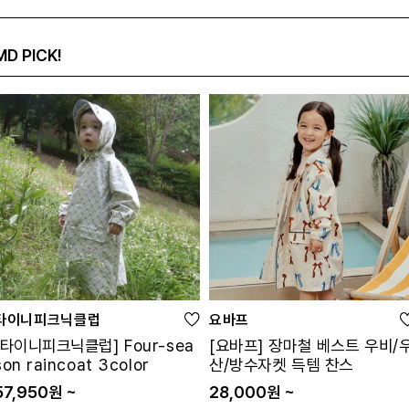
MD PICK!
타이니피크닉클럽
요바프
[타이니피크닉클럽] Four-sea
[요바프] 장마철 베스트 우비/
son raincoat 3color
산/방수자켓 득템 찬스
57,950원 ~
28,000원 ~