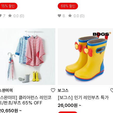
15% 할인
68% 할인
7
0.0 (0)
8
0.0 (0)
스완미미
보그스
[스완미미] 클리어런스 레인코
[보그스] 인기 레인부츠 특가
트/판초/부츠 65% OFF
26,000원 ~
20,650원 ~