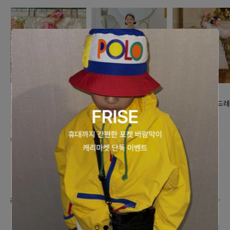
노엘드엠마
노엘드엠마
노엘드엠마
핑크 화원 원피스
피오니 드레스(엘사화이
별빛 세레나데 드레
트)
석 화이트
89,000원
80,100원
199,000원
168,000원
10% 할인
#데일리로 즐기는 발레코어 스타일
더보기