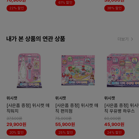
76,900원
39,000원
61% 할인
22% 할인
38% 할인
내가 본 상품의 연관 상품
더보기
위시캣
위시캣
위시캣
[사은품 증정] 위시캣 매
[사은품 증정] 위시캣 매
[사은품 증정] 위시
직워치
직 편의점
직 우유병 하우스
37,500원
75,000원
60,000원
29,900원
55,900원
45,900원
20% 할인
25% 할인
24% 할인