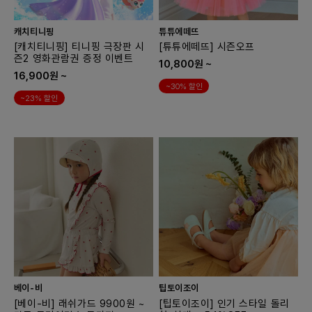
캐치티니핑
튜튜에떼뜨
[캐치티니핑] 티니핑 극장판 시
[튜튜에떼뜨] 시즌오프
즌2 영화관람권 증정 이벤트
10,800원 ~
16,900원 ~
~30% 할인
~23% 할인
베이-비
팁토이조이
[베이-비] 래쉬가드 9900원 ~
[팁토이조이] 인기 스타일 돌리