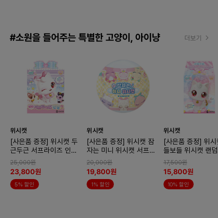
#소원을 들어주는 특별한 고양이, 아이냥
더보기
위시캣
위시캣
위시캣
[사은품 증정] 위시캣 두
[사은품 증정] 위시캣 잠
[사은품 증정] 위시
근두근 서프라이즈 인형2
자는 미니 위시캣 서프라
들보들 위시캣 랜덤
x2개 (랜덤)
이즈x2개 (랜덤)
어 서프라이즈 박스
25,000원
20,000원
17,500원
(랜덤)
23,800원
19,800원
15,800원
5% 할인
1% 할인
10% 할인