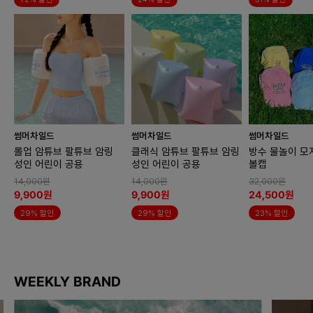
썸머차일드
썸머차일드
썸머차일드
롤업 암튜브 팔튜브 암링
클래식 암튜브 팔튜브 암링
방수 물놀이 모
성인 어린이 공용
성인 어린이 공용
볼캡
14,000원
14,000원
32,000원
9,900원
9,900원
24,500원
29% 할인
29% 할인
23% 할인
WEEKLY BRAND