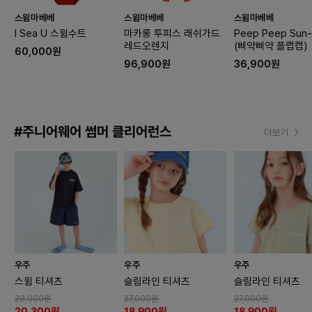
스윔마베베
스윔마베베
스윔마베베
I Sea U 스윔수트
마카롱 투피스 래쉬가드
Peep Peep Sun-
레드오렌지
(삐약삐약 플랩캡)
60,000원
96,900원
36,900원
#주니어웨어 썸머 클리어런스
더보기
우주
우주
우주
스윔 티셔츠
슬림라인 티셔츠
슬림라인 티셔츠
29,000원
27,000원
27,000원
20,300원
18,900원
18,900원