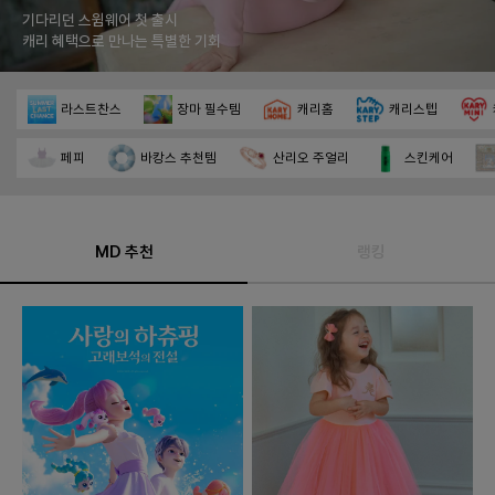
캐치티니핑·위시캣·메탈카드봇 등
인기 캐릭터 굿즈 신규입점 혜택
라스트찬스
장마 필수템
캐리홈
캐리스텝
페피
바캉스 추천템
산리오 주얼리
스킨케어
MD 추천
랭킹