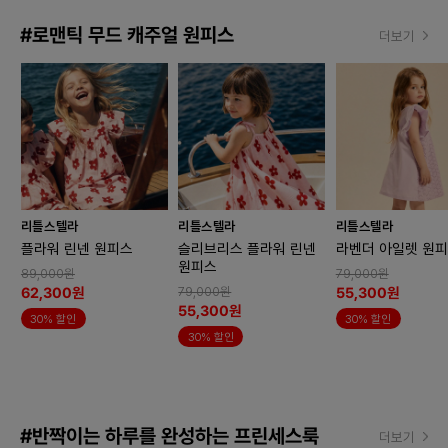
#로맨틱 무드 캐주얼 원피스
더보기
리틀스텔라
리틀스텔라
리틀스텔라
플라워 린넨 원피스
슬리브리스 플라워 린넨
라벤더 아일렛 원
원피스
89,000원
79,000원
62,300원
55,300원
79,000원
55,300원
30% 할인
30% 할인
30% 할인
#반짝이는 하루를 완성하는 프린세스룩
더보기