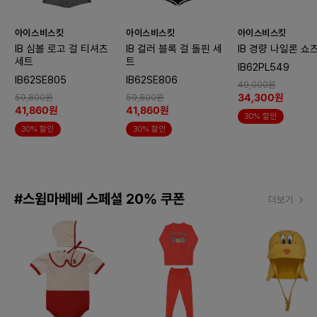
아이스비스킷
아이스비스킷
아이스비스킷
IB 심볼 로고 걸 티셔츠
IB 컬러 블록 걸 돌핀 세
IB 경량 나일론 쇼
세트
트
IB62PL549
IB62SE805
IB62SE806
49,000원
34,300원
59,800원
59,800원
41,860원
41,860원
30% 할인
30% 할인
30% 할인
#스윔마베베 스페셜 20% 쿠폰
더보기