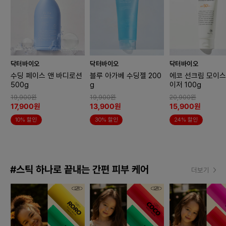
닥터바이오
닥터바이오
닥터바이오
수딩 페이스 앤 바디로션
블루 아가베 수딩젤 200
에코 선크림 모이
500g
g
이저 100g
19,900원
19,900원
20,900원
17,900원
13,900원
15,900원
10% 할인
30% 할인
24% 할인
#스틱 하나로 끝내는 간편 피부 케어
더보기