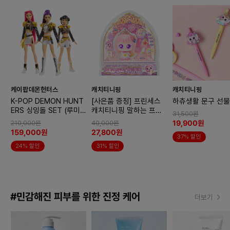
케이팝데몬헌터스
캐치티니핑
캐치티니핑
K-POP DEMON HUNT
[사은품 증정] 프린세스
하츄생활 문구 선물
ERS 싱잉돌 SET (루미/
캐치티니핑 말하는 프린
31,500원
미라/조이)
세스 아름핑
19,900원
210,000원
40,000원
159,000원
27,800원
37% 할인
24% 할인
31% 할인
#민감해진 피부를 위한 진정 케어
더보기