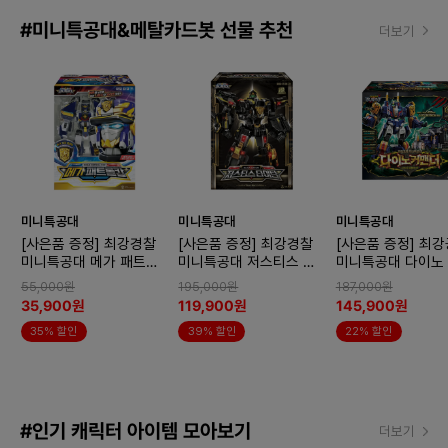
#미니특공대&메탈카드봇 선물 추천
더보기
미니특공대
미니특공대
미니특공대
[사은품 증정] 최강경찰
[사은품 증정] 최강경찰
[사은품 증정] 최
미니특공대 메가 패트롤
미니특공대 저스티스 타
미니특공대 다이노
캅
이탄 블랙 에디션
더 변신로봇
55,000원
195,000원
187,000원
35,900원
119,900원
145,900원
35% 할인
39% 할인
22% 할인
#인기 캐릭터 아이템 모아보기
더보기