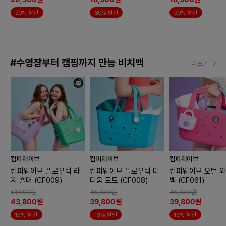
30% 할인
30% 할인
30% 할인
#수영장부터 캠핑까지 만능 비치백
더보기
컴피웨이브
컴피웨이브
컴피웨이브
컴피웨이브 플로우백 라
컴피웨이브 플로우백 미
컴피웨이브 오벌 
지 숄더 (CF009)
디움 토트 (CF008)
백 (CF061)
51,800원
45,800원
45,800원
43,800원
39,800원
39,800원
15% 할인
13% 할인
13% 할인