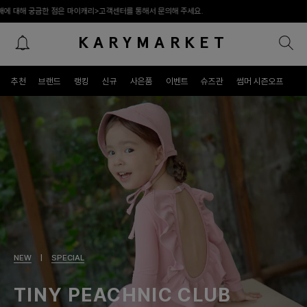
리>고객센터를 통해서 문의해 주세요.
KARYMARKET
패밀리 라이프스타일 프리미엄 편집숍
추천
브랜드
랭킹
신규
사은품
이벤트
슈즈관
썸머 시즌오프
NEW
|
SPECIAL
SAMG엔터