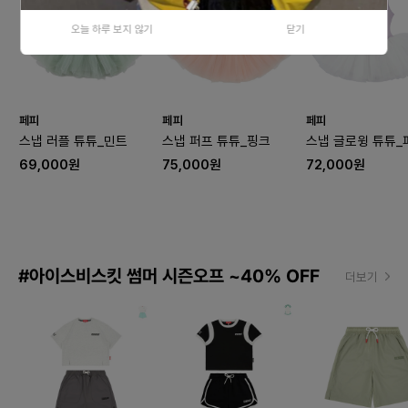
오늘 하루 보지 않기
닫기
페피
페피
페피
스냅 러플 튜튜_민트
스냅 퍼프 튜튜_핑크
스냅 글로윙 튜튜_
69,000원
75,000원
72,000원
#아이스비스킷 썸머 시즌오프 ~40% OFF
더보기