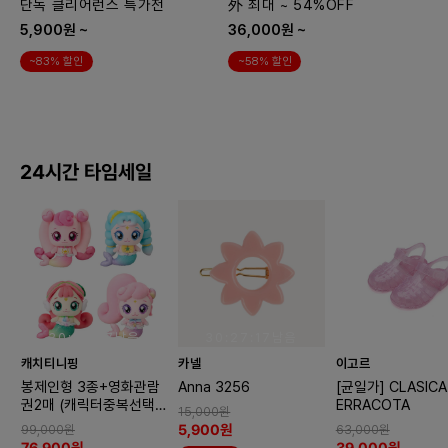
단독 클리어런스 특가전
外 최대 ~ 54%OFF
5,900원 ~
36,000원 ~
~83% 할인
~58% 할인
24시간 타임세일
30:27:16남음
30:27:16남음
30:27:16남
캐치티니핑
카넬
이고르
봉제인형 3종+영화관람
Anna 3256
[균일가] CLASICA 
권2매 (캐릭터중복선택불
ERRACOTA
15,000원
가)
5,900원
99,000원
63,000원