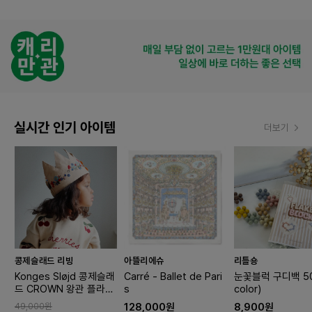
실시간 인기 아이템
더보기
콩제슬래드 리빙
아뜰리에슈
리틀숑
Konges Sløjd 콩제슬래
Carré - Ballet de Pari
눈꽃블럭 구디백 50
드 CROWN 왕관 플라워
s
color)
디노
49,000원
128,000원
8,900원