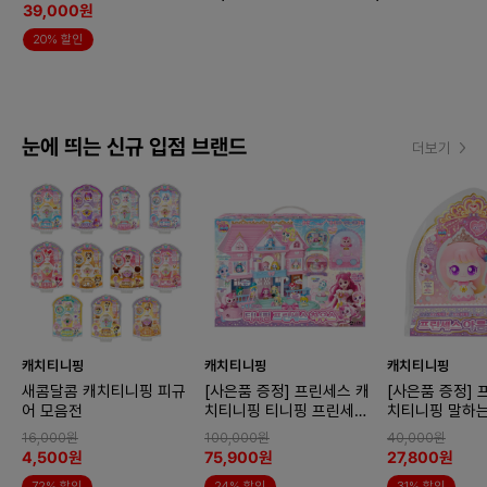
39,000원
20% 할인
눈에 띄는 신규 입점 브랜드
더보기
캐치티니핑
캐치티니핑
캐치티니핑
새콤달콤 캐치티니핑 피규
[사은품 증정] 프린세스 캐
[사은품 증정] 
어 모음전
치티니핑 티니핑 프린세스
치티니핑 말하
하우스
아름핑
16,000원
100,000원
40,000원
4,500원
75,900원
27,800원
72% 할인
24% 할인
31% 할인