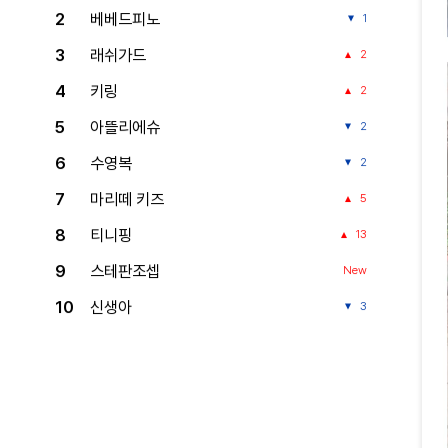
2
베베드피노
1
3
래쉬가드
2
4
키링
2
5
아뜰리에슈
2
6
수영복
2
7
마리떼 키즈
5
8
티니핑
13
9
스테판조셉
New
10
신생아
3