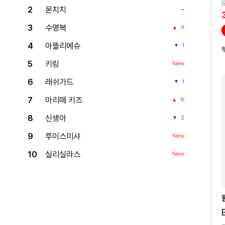
2
몬치치
3
수영복
4
4
아뜰리에슈
1
5
키링
New
6
래쉬가드
1
7
마리떼 키즈
6
8
신생아
2
9
루이스미샤
New
10
실리실라스
New