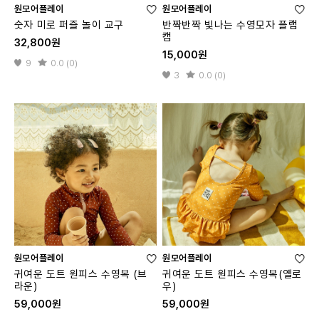
원모어플레이
원모어플레이
숫자 미로 퍼즐 놀이 교구
반짝반짝 빛나는 수영모자 플랩
캡
32,800원
15,000원
9
0.0 (0)
3
0.0 (0)
원모어플레이
원모어플레이
귀여운 도트 원피스 수영복 (브
귀여운 도트 원피스 수영복(옐로
라운)
우)
59,000원
59,000원