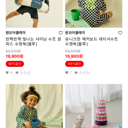
원모어플레이
원모어플레이
반짝반짝 빛나는 샤이닝 수트 원
유니크한 체커보드 레이서수트
피스 수영복(블루)
수영복(블루)
62,000원
59,000원
19,900원
19,900원
68%할인
66%할인
6
5.0 (1)
7
5.0 (1)