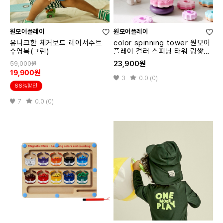
원모어플레이
원모어플레이
유니크한 체커보드 레이서수트
color spinning tower 원모어
수영복(그린)
플레이 컬러 스피닝 타워 링쌓기
교구
23,900원
59,000원
19,900원
3
0.0 (0)
66%할인
7
0.0 (0)