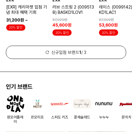
EXR
EXR
EXR
[EXR] 캐리마켓 입점 기
러브 스트링 2 (009513
레이스 (0099142)
념 최대 혜택 기회
8) BA5KD1LOV1
KD1LAC1
31,200원 ~
57,000원
67,000원
45,600원
53,600원
20% 할인
20% 할인
20% 할인
신규입점 브랜드
1
/ 3
인기 브랜드
원모어플레
르모티프
스피도 키즈
콩제슬래드
누누누
몬치치
이