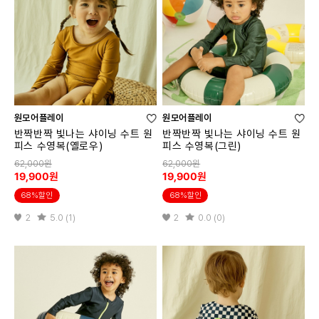
원모어플레이
원모어플레이
반짝반짝 빛나는 샤이닝 수트 원
반짝반짝 빛나는 샤이닝 수트 원
피스 수영복(옐로우)
피스 수영복(그린)
62,000원
62,000원
19,900원
19,900원
68%할인
68%할인
2
5.0 (1)
2
0.0 (0)