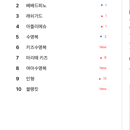
2
베베드피노
1
3
래쉬가드
1
4
아뜰리에슈
1
5
수영복
2
6
키즈수영복
New
7
마리떼 키즈
8
8
여아수영복
New
9
인형
13
10
블랭킷
New