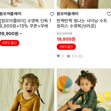
원모어플레이
원모어플레이
[원모어플레이] 수영복 단독 1
반짝반짝 빛나는 샤이닝 수트
9,900원+15% 쿠폰+무배
원피스 수영복(브라운)
19,900원 ~
62,000원
19,900원
68% 할인
68%할인
3
0.0 (0)