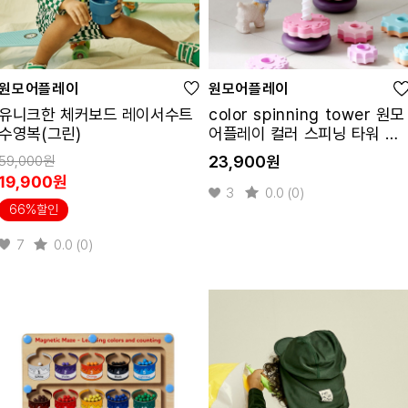
원모어플레이
원모어플레이
유니크한 체커보드 레이서수트
color spinning tower 원모
수영복(그린)
어플레이 컬러 스피닝 타워 링
쌓기 교구
59,000원
23,900원
19,900원
3
0.0 (0)
66%할인
7
0.0 (0)