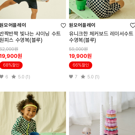
원모어플레이
원모어플레이
반짝반짝 빛나는 샤이닝 수트
유니크한 체커보드 레이서수트
원피스 수영복(블루)
수영복(블루)
62,000원
59,000원
19,900원
19,900원
68%할인
66%할인
6
5.0 (1)
7
5.0 (1)