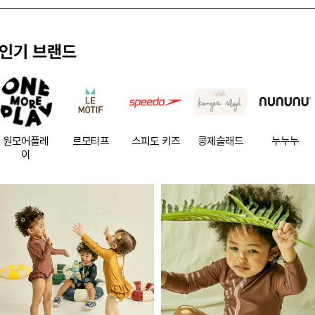
인기 브랜드
원모어플레
르모티프
스피도 키즈
콩제슬래드
누누누
이