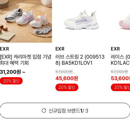
EXR
EXR
EXR
[EXR] 캐리마켓 입점 기념
러브 스트링 2 (009513
레이스 (0
최대 혜택 기회
8) BA5KD1LOV1
KD1LAC
31,200원 ~
57,000원
67,000원
45,600원
53,60
20% 할인
20% 할인
20% 할
신규입점 브랜드
1
/ 3