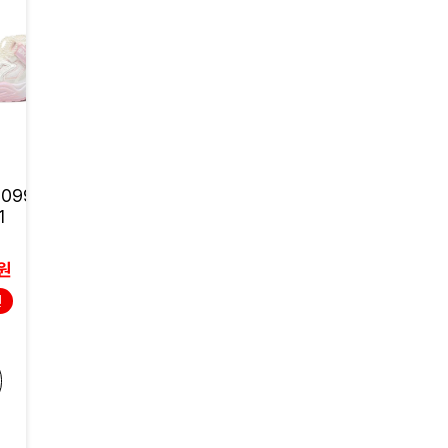
EXR
EXR
099142) BE5
러브 스트링 2 (009513
크롤러 LT (00951
1
7) BA5KD1LOV1
C5KD3CRA1
57,000원
73,000원
0원
45,600원
58,400원
인
20% 할인
20% 할인