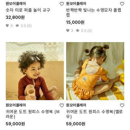
원모어플레이
원모어플레이
숫자 미로 퍼즐 놀이 교구
반짝반짝 빛나는 수영모자 플랩
캡
32,800원
15,000원
9
0.0 (0)
3
0.0 (0)
원모어플레이
원모어플레이
귀여운 도트 원피스 수영복 (브
귀여운 도트 원피스 수영복(옐로
라운)
우)
59,000원
59,000원