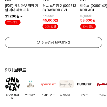
EXR
EXR
EXR
[EXR] 캐리마켓 입점 기
러브 스트링 2 (009513
레이스 (0099142)
념 최대 혜택 기회
8) BA5KD1LOV1
KD1LAC1
31,200원 ~
57,000원
67,000원
45,600원
53,600원
20% 할인
20% 할인
20% 할인
신규입점 브랜드
1
/ 3
인기 브랜드
원모어플레
르모티프
스피도 키즈
콩제슬래드
누누누
몬치치
이