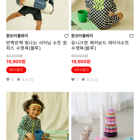
원모어플레이
원모어플레이
반짝반짝 빛나는 샤이닝 수트 원
유니크한 체커보드 레이서수트
피스 수영복(블루)
수영복(블루)
62,000원
59,000원
19,900원
19,900원
68%할인
66%할인
6
5.0 (1)
7
5.0 (1)