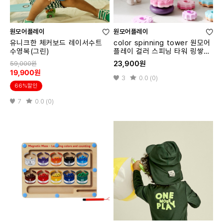
원모어플레이
원모어플레이
유니크한 체커보드 레이서수트
color spinning tower 원모어
수영복(그린)
플레이 컬러 스피닝 타워 링쌓기
교구
23,900원
59,000원
19,900원
3
0.0 (0)
66%할인
7
0.0 (0)