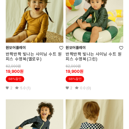
원모어플레이
원모어플레이
반짝반짝 빛나는 샤이닝 수트 원
반짝반짝 빛나는 샤이닝 수트 원
피스 수영복(옐로우)
피스 수영복(그린)
62,000원
62,000원
19,900원
19,900원
68%할인
68%할인
2
5.0 (1)
2
0.0 (0)