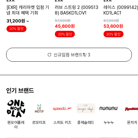
EXR
EXR
EXR
[EXR] 캐리마켓 입점 기
러브 스트링 2 (009513
레이스 (0099142)
념 최대 혜택 기회
8) BA5KD1LOV1
KD1LAC1
31,200원 ~
57,000원
67,000원
45,600원
53,600원
20% 할인
20% 할인
20% 할인
신규입점 브랜드
1
/ 3
인기 브랜드
원모어플레
르모티프
스피도 키즈
콩제슬래드
누누누
몬치치
이