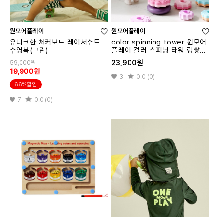
원모어플레이
원모어플레이
유니크한 체커보드 레이서수트
color spinning tower 원모어
수영복(그린)
플레이 컬러 스피닝 타워 링쌓기
교구
23,900원
59,000원
19,900원
3
0.0 (0)
66%할인
7
0.0 (0)