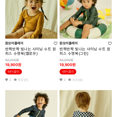
원모어플레이
원모어플레이
반짝반짝 빛나는 샤이닝 수트 원
반짝반짝 빛나는 샤이닝 수트 원
피스 수영복(옐로우)
피스 수영복(그린)
62,000원
62,000원
19,900원
19,900원
68%할인
68%할인
2
5.0 (1)
2
0.0 (0)