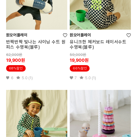
원모어플레이
원모어플레이
반짝반짝 빛나는 샤이닝 수트 원
유니크한 체커보드 레이서수트
피스 수영복(블루)
수영복(블루)
62,000원
59,000원
19,900원
19,900원
68%할인
66%할인
6
5.0 (1)
7
5.0 (1)