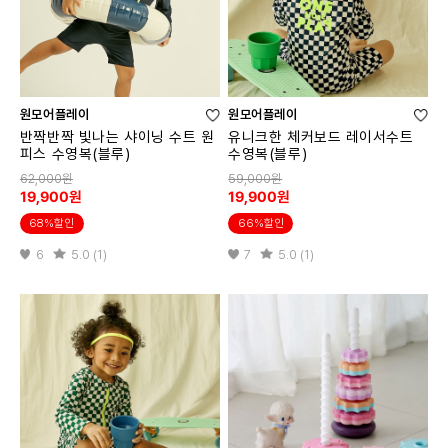
원모어플레이
원모어플레이
반짝반짝 빛나는 샤이닝 수트 원
유니크한 체커보드 레이서수트
피스 수영복(블루)
수영복(블루)
62,000원
59,000원
19,900원
19,900원
68%할인
66%할인
6
5.0 (1)
7
5.0 (1)