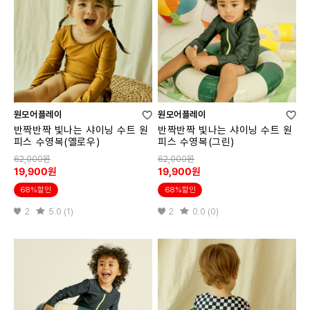
원모어플레이
원모어플레이
반짝반짝 빛나는 샤이닝 수트 원
반짝반짝 빛나는 샤이닝 수트 원
피스 수영복(옐로우)
피스 수영복(그린)
62,000원
62,000원
19,900원
19,900원
68%할인
68%할인
2
5.0 (1)
2
0.0 (0)