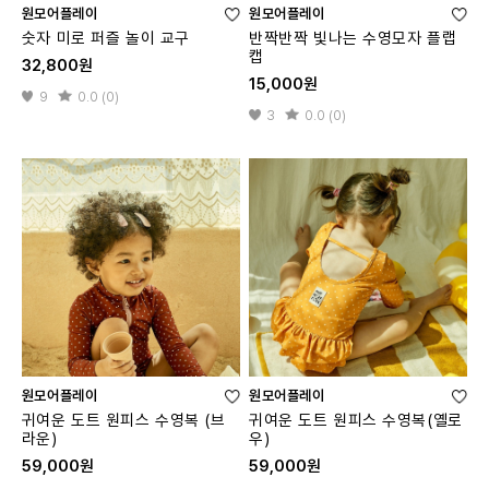
원모어플레이
원모어플레이
숫자 미로 퍼즐 놀이 교구
반짝반짝 빛나는 수영모자 플랩
캡
32,800원
15,000원
9
0.0 (0)
3
0.0 (0)
원모어플레이
원모어플레이
귀여운 도트 원피스 수영복 (브
귀여운 도트 원피스 수영복(옐로
라운)
우)
59,000원
59,000원