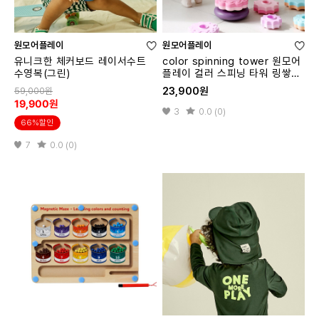
원모어플레이
원모어플레이
유니크한 체커보드 레이서수트
color spinning tower 원모어
수영복(그린)
플레이 컬러 스피닝 타워 링쌓기
교구
23,900원
59,000원
19,900원
3
0.0 (0)
66%할인
7
0.0 (0)