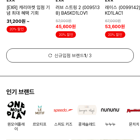
EXR
EXR
EXR
[EXR] 캐리마켓 입점 기
러브 스트링 2 (009513
레이스 (0099142)
념 최대 혜택 기회
8) BA5KD1LOV1
KD1LAC1
31,200원 ~
57,000원
67,000원
45,600원
53,600원
20% 할인
20% 할인
20% 할인
신규입점 브랜드
1
/ 3
인기 브랜드
원모어플레
르모티프
스피도 키즈
콩제슬래드
누누누
몬치치
이