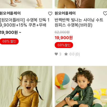
원모어플레이
원모어플레이
[원모어플레이] 수영복 단독 1
반짝반짝 빛나는 샤이닝 수트
9,900원+15% 쿠폰+무배
원피스 수영복(브라운)
19,900원 ~
62,000원
19,900원
68% 할인
68%할인
3
0.0 (0)