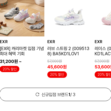
EXR
EXR
EXR
[EXR] 캐리마켓 입점 기념
러브 스트링 2 (009513
레이스 (0
최대 혜택 기회
8) BA5KD1LOV1
KD1LAC
31,200원 ~
57,000원
67,000원
45,600원
53,60
20% 할인
20% 할인
20% 할
신규입점 브랜드
1
/ 3