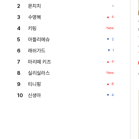
2
몬치치
3
수영복
4
4
키링
New
5
아뜰리에슈
2
6
래쉬가드
1
7
마리떼 키즈
4
8
실리실라스
New
9
티니핑
8
10
신생아
4