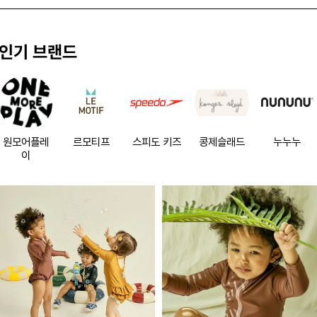
인기 브랜드
원모어플레
르모티프
스피도 키즈
콩제슬래드
누누누
이