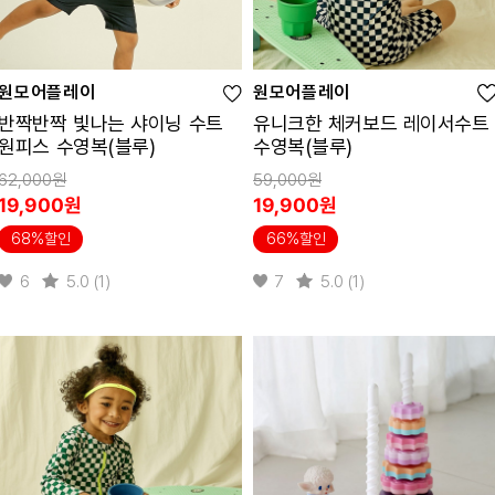
원모어플레이
원모어플레이
반짝반짝 빛나는 샤이닝 수트
유니크한 체커보드 레이서수트
원피스 수영복(블루)
수영복(블루)
62,000원
59,000원
19,900원
19,900원
68%할인
66%할인
6
5.0 (1)
7
5.0 (1)