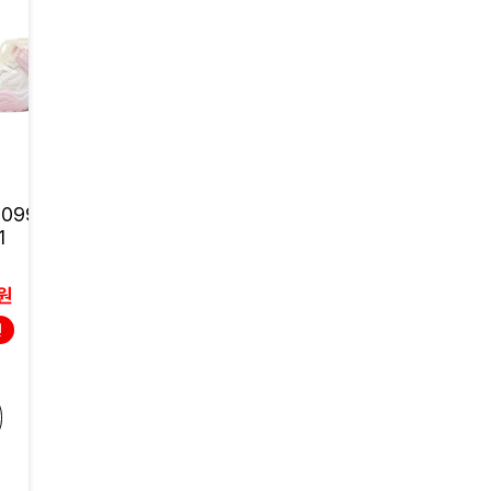
EXR
EXR
099142) BE5
러브 스트링 2 (009513
크롤러 LT (00951
1
7) BA5KD1LOV1
C5KD3CRA1
57,000원
73,000원
0원
45,600원
58,400원
인
20% 할인
20% 할인