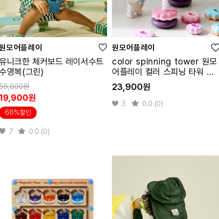
원모어플레이
원모어플레이
유니크한 체커보드 레이서수트
color spinning tower 원모
수영복(그린)
어플레이 컬러 스피닝 타워 링
쌓기 교구
59,000원
23,900원
19,900원
3
0.0 (0)
66%할인
7
0.0 (0)