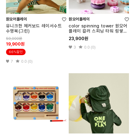
원모어플레이
원모어플레이
유니크한 체커보드 레이서수트
color spinning tower 원모어
수영복(그린)
플레이 컬러 스피닝 타워 링쌓기
교구
23,900원
59,000원
19,900원
3
0.0 (0)
66%할인
7
0.0 (0)