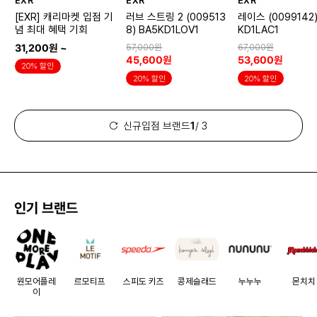
EXR
EXR
EXR
[EXR] 캐리마켓 입점 기
러브 스트링 2 (009513
레이스 (0099142)
념 최대 혜택 기회
8) BA5KD1LOV1
KD1LAC1
31,200원 ~
57,000원
67,000원
45,600원
53,600원
20% 할인
20% 할인
20% 할인
신규입점 브랜드
1
/ 3
인기 브랜드
원모어플레
르모티프
스피도 키즈
콩제슬래드
누누누
몬치치
이