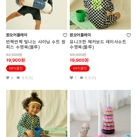
원모어플레이
원모어플레이
반짝반짝 빛나는 샤이닝 수트 원
유니크한 체커보드 레이서수트
피스 수영복(블루)
수영복(블루)
62,000원
59,000원
19,900원
19,900원
68%할인
66%할인
6
5.0 (1)
7
5.0 (1)