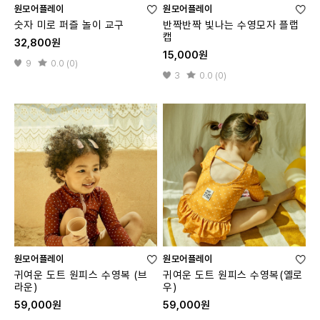
원모어플레이
원모어플레이
숫자 미로 퍼즐 놀이 교구
반짝반짝 빛나는 수영모자 플랩
캡
32,800원
15,000원
9
0.0 (0)
3
0.0 (0)
원모어플레이
원모어플레이
귀여운 도트 원피스 수영복 (브
귀여운 도트 원피스 수영복(옐로
라운)
우)
59,000원
59,000원