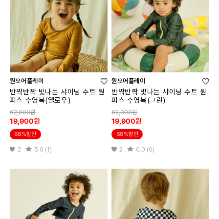
원모어플레이
원모어플레이
반짝반짝 빛나는 샤이닝 수트 원
반짝반짝 빛나는 샤이닝 수트 원
피스 수영복(옐로우)
피스 수영복(그린)
62,000원
62,000원
19,900원
19,900원
68%할인
68%할인
2
5.0 (1)
2
0.0 (0)