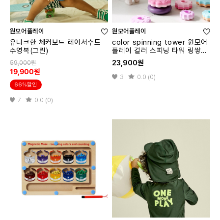
원모어플레이
원모어플레이
유니크한 체커보드 레이서수트
color spinning tower 원모어
수영복(그린)
플레이 컬러 스피닝 타워 링쌓기
교구
23,900원
59,000원
19,900원
3
0.0 (0)
66%할인
7
0.0 (0)