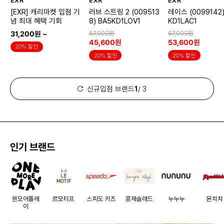
EXR
EXR
EXR
[EXR] 캐리마켓 입점 기
러브 스트링 2 (009513
레이스 (0099142)
념 최대 혜택 기회
8) BA5KD1LOV1
KD1LAC1
31,200원 ~
57,000원
67,000원
45,600원
53,600원
20% 할인
20% 할인
20% 할인
신규입점 브랜드
1
/ 3
인기 브랜드
원모어플레
르모티프
스피도 키즈
콩제슬래드
누누누
몬치치
이