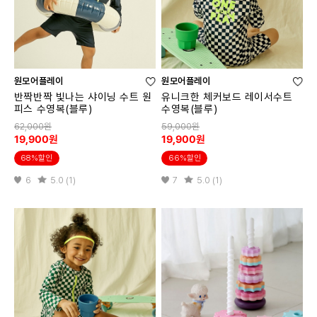
원모어플레이
원모어플레이
반짝반짝 빛나는 샤이닝 수트 원
유니크한 체커보드 레이서수트
피스 수영복(블루)
수영복(블루)
62,000원
59,000원
19,900원
19,900원
68%할인
66%할인
6
5.0 (1)
7
5.0 (1)