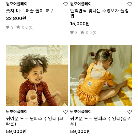
원모어플레이
원모어플레이
숫자 미로 퍼즐 놀이 교구
반짝반짝 빛나는 수영모자 플랩
캡
32,800원
15,000원
9
0.0 (0)
3
0.0 (0)
원모어플레이
원모어플레이
귀여운 도트 원피스 수영복 (브
귀여운 도트 원피스 수영복(옐로
라운)
우)
59,000원
59,000원