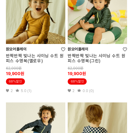
원모어플레이
원모어플레이
반짝반짝 빛나는 샤이닝 수트 원
반짝반짝 빛나는 샤이닝 수트 원
피스 수영복(옐로우)
피스 수영복(그린)
62,000원
62,000원
19,900원
19,900원
68%할인
68%할인
2
5.0 (1)
2
0.0 (0)