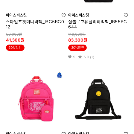
아이스비스킷
아이스비스킷
스마일포켓미니백팩_IBG5BG0
심볼로고유틸리티백팩_IB55BG
12
644
59,000원
119,000원
41,300원
83,300원
30%할인
30%할인
9
5.0 (1)
아이스비스킷
아이스비스킷