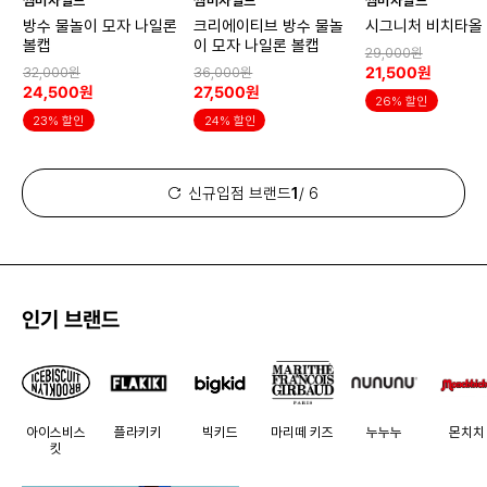
썸머차일드
썸머차일드
썸머차일드
방수 물놀이 모자 나일론
크리에이티브 방수 물놀
시그니처 비치타올
볼캡
이 모자 나일론 볼캡
29,000원
21,500원
32,000원
36,000원
24,500원
27,500원
26% 할인
23% 할인
24% 할인
신규입점 브랜드
1
/ 6
인기 브랜드
아이스비스
플라키키
빅키드
마리떼 키즈
누누누
몬치치
킷