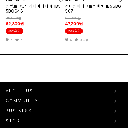
심볼로고유틸리티미니백팩_IB5
스마일미니크로스백팩_IB55BG
5BG646
507
89,000원
59,000원
62,300원
47,200원
30%할인
20%할인
5
5.0 (1)
4
0.0 (0)
ABOUT US
COMMUNITY
BUSINESS
STORE