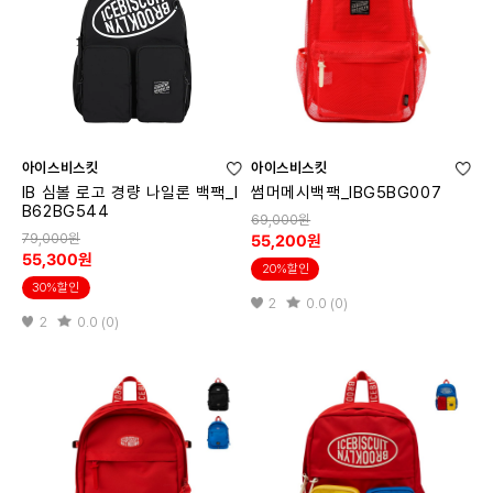
아이스비스킷
아이스비스킷
IB 심볼 로고 경량 나일론 백팩_I
썸머메시백팩_IBG5BG007
B62BG544
69,000원
79,000원
55,200원
55,300원
20%할인
30%할인
2
0.0 (0)
2
0.0 (0)