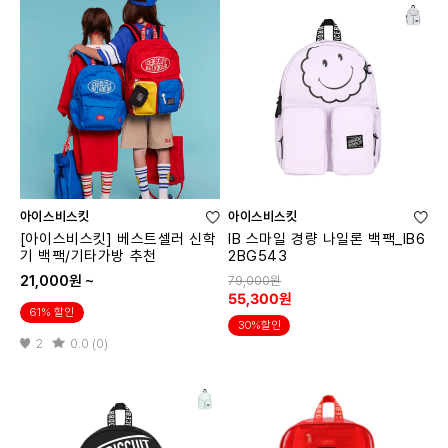
아이스비스킷
아이스비스킷
[아이스비스킷] 베스트셀러 신학
IB 스마일 경량 나일론 백팩_IB6
기 백팩/기타가방 추천
2BG543
21,000원 ~
79,000원
55,300원
61% 할인
30%할인
2
0.0 (0)