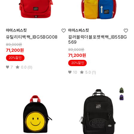
아이스비스킷
아이스비스킷
유틸리티백팩_IBG5BG008
컬러블럭더블포켓백팩_IB55BG
569
89,000원
89,000원
71,200원
71,200원
20%할인
20%할인
7
0.0 (0)
10
5.0 (1)