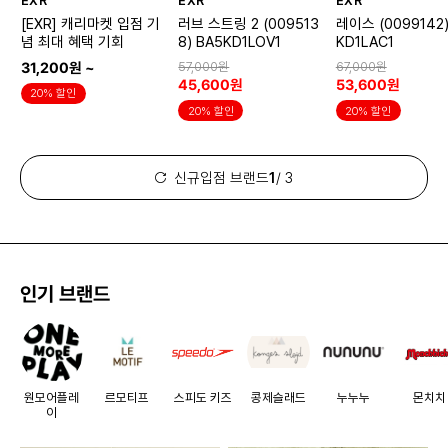
EXR
EXR
EXR
[EXR] 캐리마켓 입점 기
러브 스트링 2 (009513
레이스 (0099142)
념 최대 혜택 기회
8) BA5KD1LOV1
KD1LAC1
31,200원 ~
57,000원
67,000원
45,600원
53,600원
20% 할인
20% 할인
20% 할인
신규입점 브랜드
1
/ 3
인기 브랜드
원모어플레
르모티프
스피도 키즈
콩제슬래드
누누누
몬치치
이