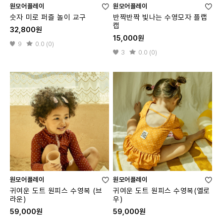
원모어플레이
원모어플레이
숫자 미로 퍼즐 놀이 교구
반짝반짝 빛나는 수영모자 플랩
캡
32,800원
15,000원
9
0.0 (0)
3
0.0 (0)
원모어플레이
원모어플레이
귀여운 도트 원피스 수영복 (브
귀여운 도트 원피스 수영복(옐로
라운)
우)
59,000원
59,000원