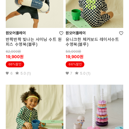
원모어플레이
원모어플레이
반짝반짝 빛나는 샤이닝 수트 원
유니크한 체커보드 레이서수트
피스 수영복(블루)
수영복(블루)
62,000원
59,000원
19,900원
19,900원
68%할인
66%할인
6
5.0 (1)
7
5.0 (1)