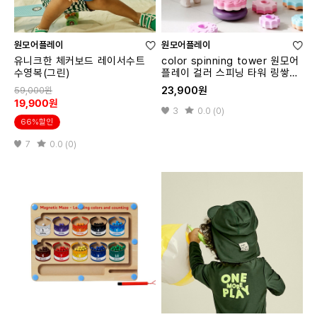
원모어플레이
원모어플레이
유니크한 체커보드 레이서수트
color spinning tower 원모어
수영복(그린)
플레이 컬러 스피닝 타워 링쌓기
교구
23,900원
59,000원
19,900원
3
0.0 (0)
66%할인
7
0.0 (0)