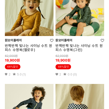
원모어플레이
원모어플레이
반짝반짝 빛나는 샤이닝 수트 원
반짝반짝 빛나는 샤이닝 수트 원
피스 수영복(옐로우)
피스 수영복(그린)
62,000원
62,000원
19,900원
19,900원
68%할인
68%할인
2
5.0 (1)
2
0.0 (0)