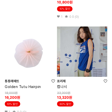
10,800원
10% 할인
1
0.0 (0)
튜튜에떼뜨
프리제
Golden Tutu Hairpin
캡나시
18,000원
33,300원
16,200원
13,320원
10% 할인
60% 할인
1
0.0 (0)