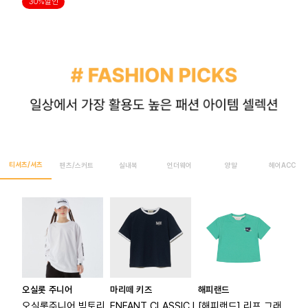
30%할인
티셔츠/셔츠
팬츠/스커트
실내복
언더웨어
양말
헤어ACC
오실롯 주니어
마리떼 키즈
해피랜드
오실롯주니어 빅토리
ENFANT CLASSIC L
[해피랜드] 리프 그래