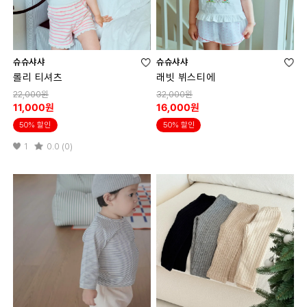
슈슈샤샤
슈슈샤샤
롤리 티셔츠
래빗 뷔스티에
22,000원
32,000원
11,000원
16,000원
50% 할인
50% 할인
1
0.0 (0)