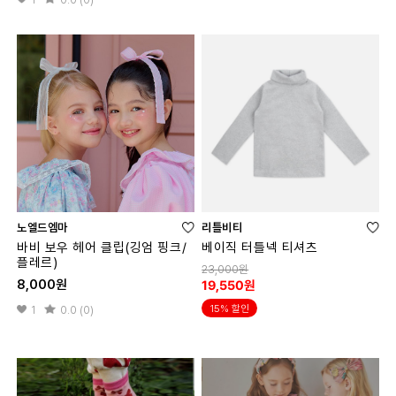
노엘드엠마
리틀비티
바비 보우 헤어 클립(깅엄 핑크/
베이직 터틀넥 티셔츠
플레르)
23,000원
8,000원
19,550원
15% 할인
1
0.0 (0)