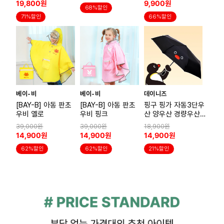
19,800원
9,900원
68%할인
71%할인
66%할인
베이-비
베이-비
데이니즈
[BAY-B] 아동 판초
[BAY-B] 아동 판초
핑구 핑가 자동3단우
우비 옐로
우비 핑크
산 양우산 경량우산
블랙
39,000원
39,000원
18,900원
14,900원
14,900원
14,900원
62%할인
62%할인
21%할인