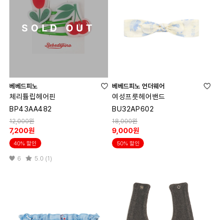
SOLD OUT
베베드피노
베베드피노 언더웨어
체리튤립헤어핀
여성프룻헤어밴드
BP43AA482
BU32AP602
12,000원
18,000원
7,200원
9,000원
40% 할인
50% 할인
6
5.0 (1)