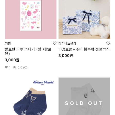
키앙
타티네쇼콜라
할로윈 타투 스티커 (핑크할로
TC)트왈드주이 봉투형 선물박스
윈)
3,000원
3,000원
1
0.0 (0)
SOLD OUT