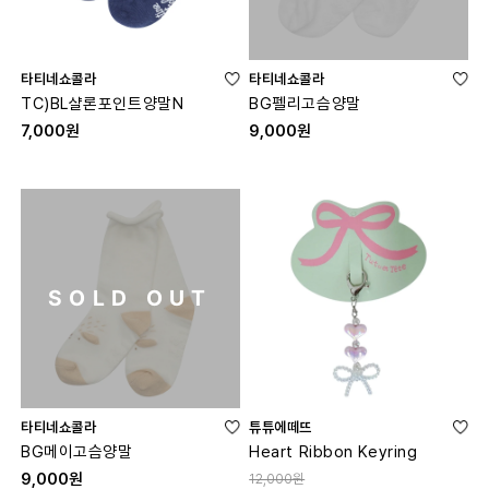
타티네쇼콜라
타티네쇼콜라
TC)BL샬론포인트양말N
BG펠리고슴양말
7,000원
9,000원
SOLD OUT
타티네쇼콜라
튜튜에떼뜨
BG메이고슴양말
Heart Ribbon Keyring
9,000원
12,000원