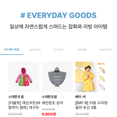
레인웨어/용품
잡화/ACC
문구/완구
육아용품
리빙/라이프
스테판조셉
스테판조셉
베이-비
[아울렛] 레인코트(바
레인판초 상어
[BAY-B] 아동 드리밍
람막이 점퍼) 개구리
컬러 우산 3종
31,000원
9,900원
69,000원
29,000원