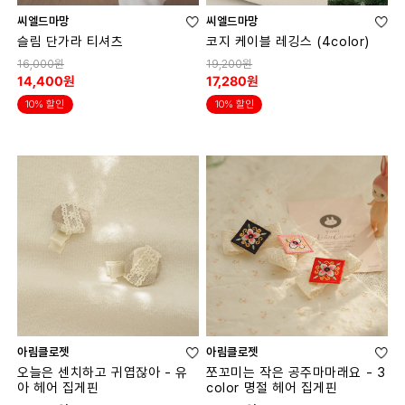
씨엘드마망
씨엘드마망
슬림 단가라 티셔츠
코지 케이블 레깅스 (4color)
16,000원
19,200원
14,400원
17,280원
10% 할인
10% 할인
아림클로젯
아림클로젯
오늘은 센치하고 귀엽잖아 - 유
쪼꼬미는 작은 공주마마래요 - 3
아 헤어 집게핀
color 명절 헤어 집게핀