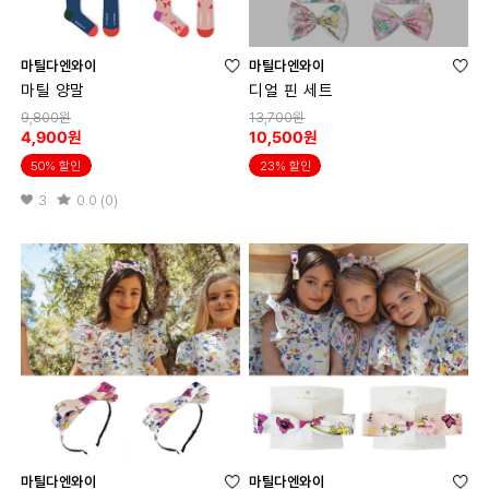
마틸다엔와이
마틸다엔와이
마틸 양말
디얼 핀 세트
9,800원
13,700원
4,900원
10,500원
50% 할인
23% 할인
3
0.0 (0)
마틸다엔와이
마틸다엔와이