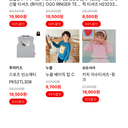
긴팔 티셔츠 (화이트)
OGO RINGER TEE
픽 티셔츠 H232331
NAVY
6
49,500원
39,000원
25,000원
19,900원
19,500원
8,500원
60%할인
50%할인
66%할인
푸마키즈
누클
슈슈샤샤
스포츠 민소매티
누클 베이직 탑 C
키치 자수티셔츠-핑
크
PK52TL308
21,000원
9,700원
21,000원
39,000원
18,900원
19,500원
54%할인
10%할인
50%할인