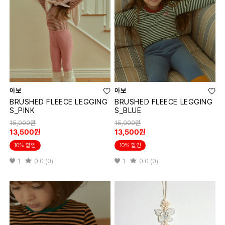
아보
아보
BRUSHED FLEECE LEGGING
BRUSHED FLEECE LEGGING
S_PINK
S_BLUE
15,000원
15,000원
13,500원
13,500원
10% 할인
10% 할인
1
0.0 (0)
1
0.0 (0)