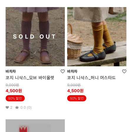
SOLD OUT
바차차
바차차
코지 니삭스_모브 바이올렛
코지 니삭스_허니 머스타드
9,000원
9,000원
4,500원
4,500원
50% 할인
50% 할인
2
0.0 (0)