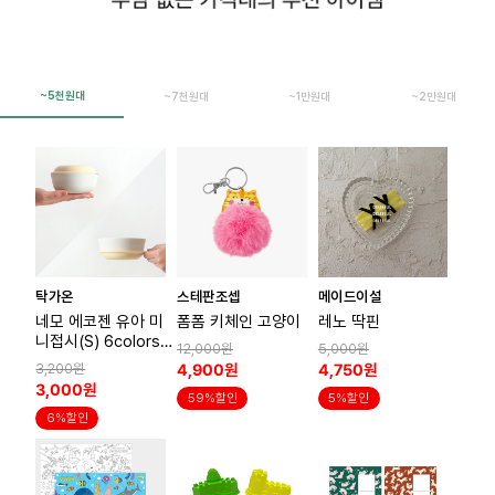
~5천원대
~7천원대
~1만원대
~2만원대
탁가온
스테판조셉
메이드이설
네모 에코젠 유아 미
폼폼 키체인 고양이
레노 딱핀
니접시(S) 6colors
12,000원
5,000원
(밥공기 뚜껑 또는 받
4,900원
4,750원
3,200원
침)
3,000원
59%할인
5%할인
6%할인