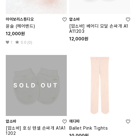
아이보리스튜디오
압소바
윤슬 (헤어밴드)
[압소바] 베어디 모달 손싸개 A1
A11203
12,000원
12,000원
1
0.0 (0)
SOLD OUT
압소바
에디따
[압소바] 호싱 텐셀 손싸개 A1A1
Ballet Pink Tights
1202
10,000원