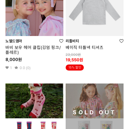
노엘드엠마
리틀비티
바비 보우 헤어 클립(깅엄 핑크/
베이직 터틀넥 티셔츠
플레르)
23,000원
8,000원
19,550원
15% 할인
1
0.0 (0)
SOLD OUT