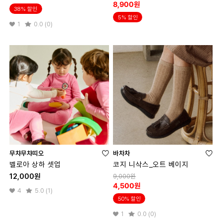
8,900원
38% 할인
5% 할인
1
0.0 (0)
무챠무챠띠오
바차차
벨로아 상하 셋업
코지 니삭스_오트 베이지
12,000원
9,000원
4,500원
4
5.0 (1)
50% 할인
1
0.0 (0)