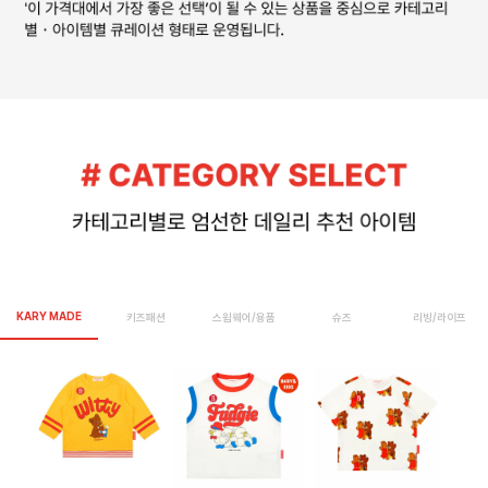
KARY MADE
키즈패션
스윔웨어/용품
슈즈
리빙/라이프