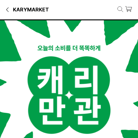
KARYMARKET
1만원대 추천 아이템 기획전
카테고리별 추천 아이템
KARY MADE
키즈패션
스윔웨어/용품
슈즈
리빙/라이프