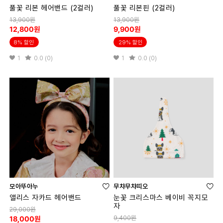
풀꽃 리본 헤어밴드 (2컬러)
풀꽃 리본핀 (2컬러)
13,900원
13,900원
12,800원
9,900원
8% 할인
29% 할인
1
0.0 (0)
1
0.0 (0)
모아뚜아누
무챠무챠띠오
앨리스 자카드 헤어밴드
눈꽃 크리스마스 베이비 꼭지모
자
29,000원
9,400원
18,000원