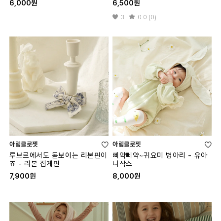
6,000원
6,500원
3
0.0 (0)
아림클로젯
아림클로젯
루브르에서도 돋보이는 리본핀이
삐약삐약~귀요미 병아리 - 유아
죠 - 리본 집게핀
니삭스
7,900원
8,000원