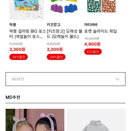
하뚱
키즈망고
아티바바
하뚱 컬러링 BIG 포스
[키즈망고] 모래성 몰
포켓 슬라이드 파일
터 (색칠놀이 포스터)
드 (모래놀이 몰드)
10,000원
택 1
4,900원
5,000원
4,500원
3,300원
3,200원
51%할인
34%할인
29%할인
MD추천