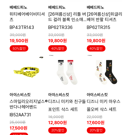
베베드피노
베베드피노
베베드피노
위티베어베이비티셔
[26여름신상] 리틀 버
[26여름신상]위글리
츠
드 컬러 블록 민소매
베어 반팔 티셔츠
티셔츠
BP43TR143
BP62TR336
BP62TR315
39,000원
33,000원
33,000원
19,500원
19,800원
19,800원
50%할인
40%할인
40%할인
아이스비스킷
아이스비스킷
아이스비스킷
스마일리오리지널스®
디즈니 미키와 친구들
디즈니 미키 마우스
반다나헤어밴드
포인트 삭스 세트
올오버 삭스 세트
IB52AA731
16,000원
22,000원
12,800원
17,600원
25,000원
17,500원
20%할인
20%할인