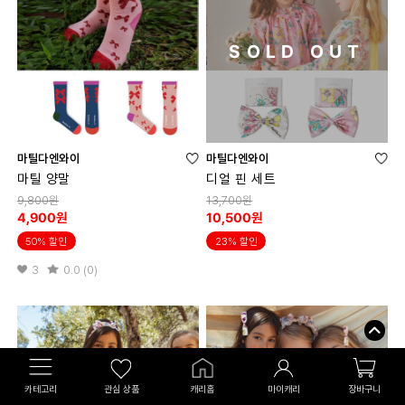
SOLD OUT
마틸다엔와이
마틸다엔와이
마틸 양말
디얼 핀 세트
9,800원
13,700원
4,900원
10,500원
50% 할인
23% 할인
3
0.0 (0)
카테고리
관심 상품
캐리홈
마이캐리
장바구니