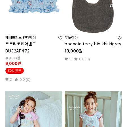
베베드피노 언더웨어
부노이아
코코리코헤어밴드
boonoia terry bib khakigrey
BU32AP472
13,000원
18,000원
3
0.0 (0)
9,000원
50% 할인
2
0.0 (0)