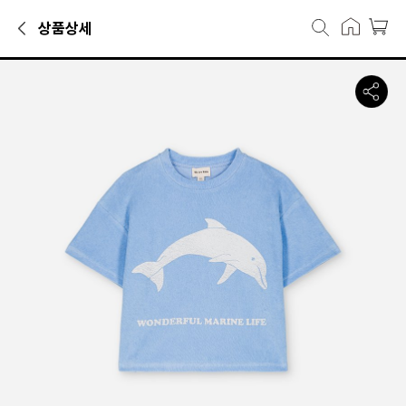
상품상세
민소매·반팔티카테고리에서 만나볼 수 있는 상품으로, 캐리마켓에서 39,
위아키즈 TEE JORDAN TERRY BA
· 추천 연령: 주니어 (9~14Y)
· 시즌: 여름
· 컬러: 스카이블루
· 사이즈: 110, 120, 130, 140