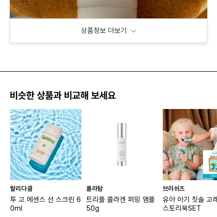
상품정보 더보기
비슷한 상품과 비교해 보세요
탈리다쿰
폴라탐
브러쉬즈
투 고 에센스 선 스크린 6
트리플 콜라겐 퍼밍 앰플
유아 아기 칫솔 고
0ml
50g
스토리북SET