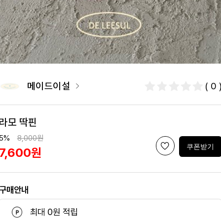
메이드이설
( 0 
라모 딱핀
5%
8,000원
쿠폰받기
7,600원
구매안내
최대 0원 적립