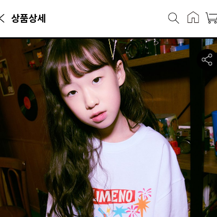
상품상세
매·반팔티카테고리에서 만나볼 수 있는 상품으로, 캐리마켓에서 33,900
엘리메노영스터 EY 우두현밴드