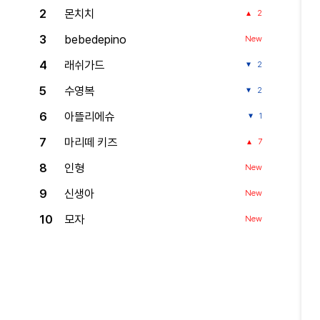
2
몬치치
2
3
bebedepino
New
4
래쉬가드
2
5
수영복
2
6
아뜰리에슈
1
7
마리떼 키즈
7
8
인형
New
9
신생아
New
10
모자
New