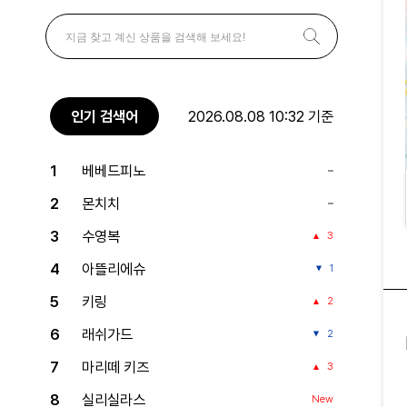
인기 검색어
2026.08.08 10:32 기준
1
베베드피노
2
몬치치
3
수영복
3
4
아뜰리에슈
1
5
키링
2
6
래쉬가드
2
7
마리떼 키즈
3
8
실리실라스
New