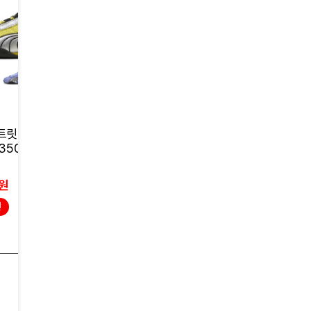
EXR
푸마키즈
릿 OG 베이비_
로건 (0096380) BD5K
푸마 X 플레이모빌
350
D1LOG1
드 클래식 V 키즈_
S704
63,000원
84,000원
0원
50,400원
58,800원
인
20% 할인
30% 할인