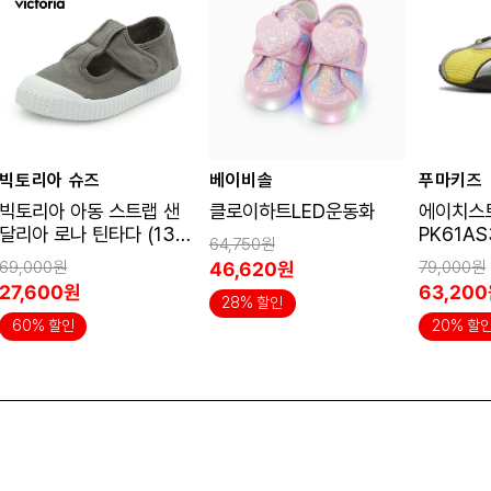
빅토리아 슈즈
베이비솔
푸마키즈
빅토리아 아동 스트랩 샌
클로이하트LED운동화
에이치스트
달리아 로나 틴타다 (136
PK61AS
64,750원
625-GRIS)
69,000원
79,000원
46,620원
27,600원
63,20
28% 할인
60% 할인
20% 할