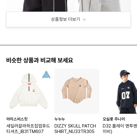
상품정보 더보기
비슷한 상품과 비교해 보세요
아이스비스킷
누누누
오실롯 주니어
세일러칼라하프집업후드
DIZZY SKULL PATCH
D32 플레이 맨투맨
티셔츠_IB31TM607
SHIRT_NU33TR305
이비)