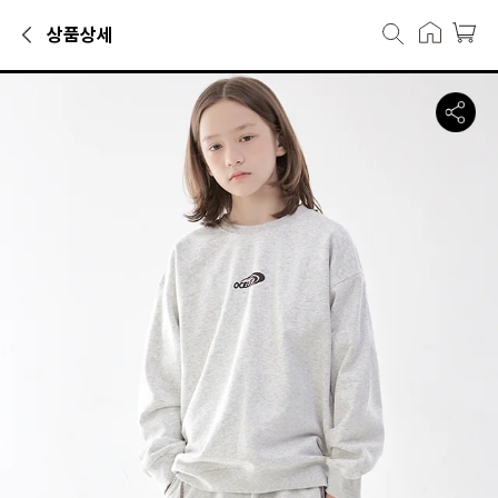
상품상세
맨투맨카테고리에서 만나볼 수 있는 상품으로, 캐리마켓에서 29,900원
오실롯 주니어 D43스티치 맨투맨아