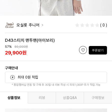
오실롯 주니어
( 0 )
D43스티치 맨투맨(아이보리)
57%
69,000원
쿠폰받기
29,900원
구매안내
최대 0원 적립
* 통합멤버십 연동 및 구매 후 30일 내 리뷰 작성 시 최대 1,000P 추가 적립 가능
상품정보
리뷰
상품Q&A
구매정보