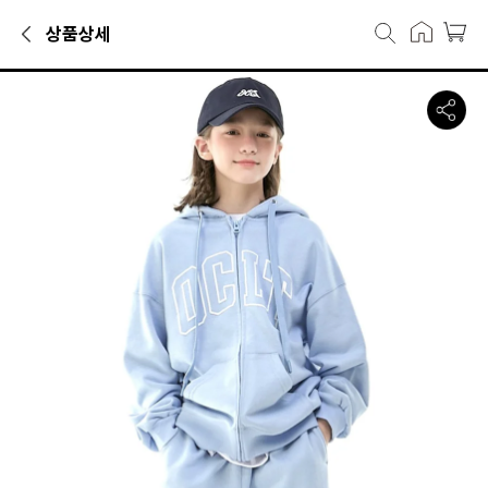
상품상세
패딩·점퍼카테고리에서 만나볼 수 있는 상품으로, 캐리마켓에서 33,900
오실롯 주니어 D29 빅로고 후드집업