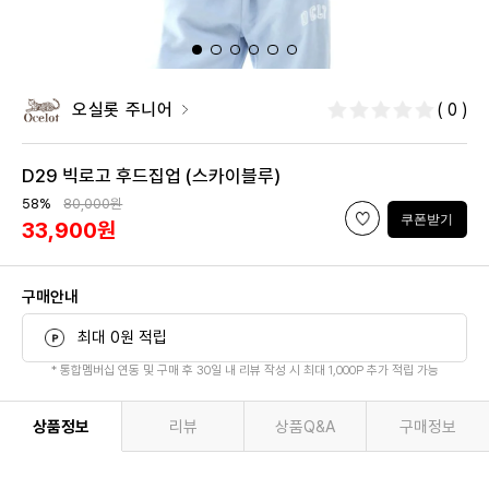
오실롯 주니어
( 0 )
D29 빅로고 후드집업 (스카이블루)
58%
80,000원
쿠폰받기
33,900원
구매안내
최대 0원 적립
* 통합멤버십 연동 및 구매 후 30일 내 리뷰 작성 시 최대 1,000P 추가 적립 가능
상품정보
리뷰
상품Q&A
구매정보