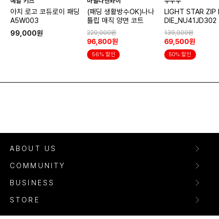
예일 키즈
마틸다엔와이
누누누
아치 로고 코듀로이 패딩
(패딩 생활방수OK)나나
LIGHT STAR ZIP
A5W003
튤립 매직 양면 코트
DIE_NU41JD302
99,000원
220,000원
139,000원
96,800원
69,500원
56% 할인
50% 할인
ABOUT US
COMMUNITY
BUSINESS
STORE