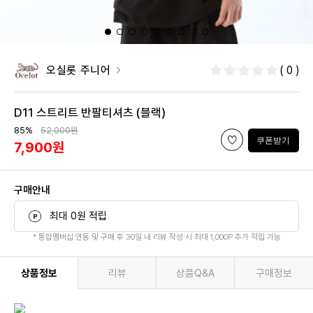
오실롯 주니어
( 0 )
D11 스트리트 반팔티셔츠 (블랙)
85%
52,000원
쿠폰받기
7,900원
구매안내
최대 0원 적립
* 통합멤버십 연동 및 구매 후 30일 내 리뷰 작성 시 최대 1,000P 추가 적립 가능
상품정보
리뷰
상품Q&A
구매정보