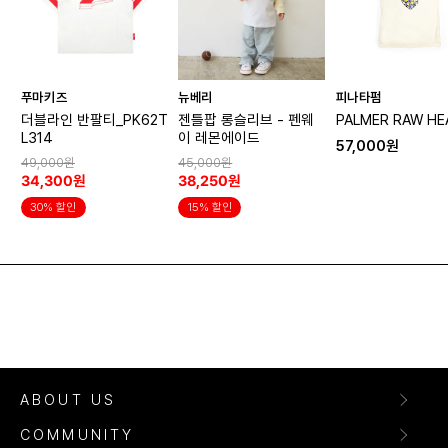
푸마키즈
뉴베리
피나타펌
더블라인 반팔티_PK62T
젠틀팝 롱슬리브 - 펜웨
PALMER RAW HE
L314
이 레몬에이드
57,000원
49,000원
45,000원
34,300원
38,250원
30% 할인
15% 할인
ABOUT US
COMMUNITY