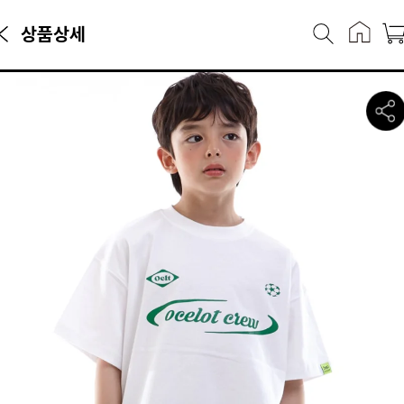
상품상세
매·반팔티카테고리에서 만나볼 수 있는 상품으로, 캐리마켓에서 7,900원
A21 오실롯 주니어 스포티