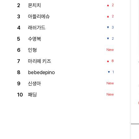
2
몬치치
2
3
아뜰리에슈
2
4
래쉬가드
3
5
수영복
2
6
인형
New
7
마리떼 키즈
8
8
bebedepino
1
9
신생아
New
10
패딩
New