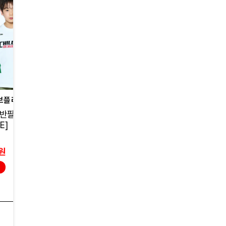
브플래닛
위캔드하우스키즈
슈슈샤샤
반팔 티셔츠 04
Pink bows top
마이미 샤 탑- 핑크
E]
62,000원
34,000원
9,900원
23,800원
0원
84% 할인
30% 할인