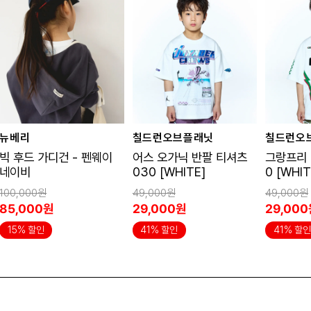
뉴베리
칠드런오브플래닛
칠드런오
빅 후드 가디건 - 펜웨이
어스 오가닉 반팔 티셔츠
그랑프리 
네이비
030 [WHITE]
0 [WHIT
100,000원
49,000원
49,000원
85,000원
29,000원
29,00
15% 할인
41% 할인
41% 할인