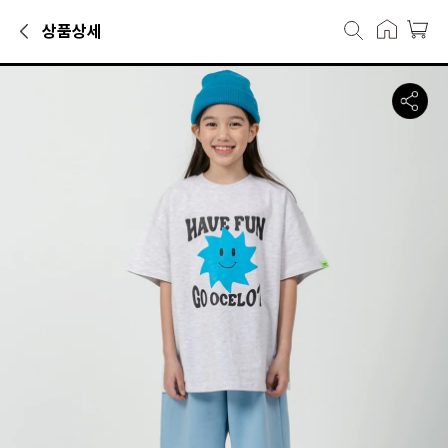
상품상세
민소매·반팔티카테고리에서 만나볼 수 있는 상품으로, 캐리마켓에서 22,
오실롯 주니어 오버핏 스마일썬 반팔티