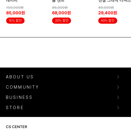
네이비
슬 샌드
엔젤 그래픽 티셔츠
화이트_MG62TS
100,000원
85,000원
49,000원
85,000원
68,000원
29,400원
15% 할인
20% 할인
40% 할인
ABOUT US
COMMUNITY
BUSINESS
STORE
CS CENTER