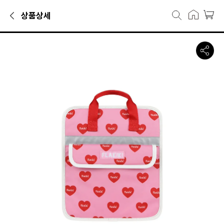
상품상세
크로스백카테고리에서 만나볼 수 있는 상품으로, 캐리마켓에서 47,200
플라키키 FLAKIKI RED HEART SID
· 추천 연령: 주니어 (9~14Y)
· 시즌: 사계절
· 컬러: 핑크