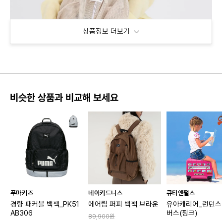
상품정보 더보기
비슷한 상품과 비교해 보세요
푸마키즈
네이키드니스
큐티앤펄스
경량 패커블 백팩_PK51
에어립 퍼피 백팩 브라운
유아캐리어_런던스
AB306
버스(핑크)
89,900원