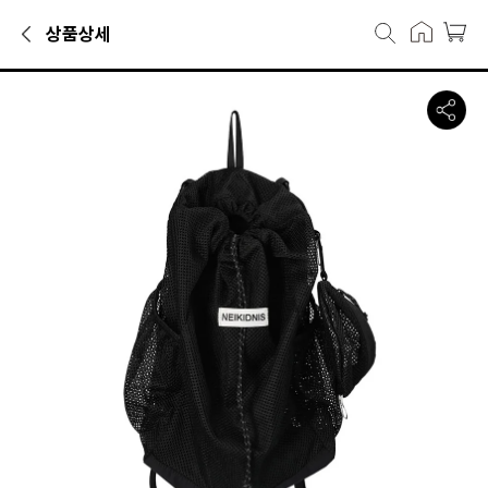
상품상세
백팩카테고리에서 만나볼 수 있는 상품으로, 캐리마켓에서 35,900원에 
네이키드니스 ID 패커블 메쉬 백팩 블