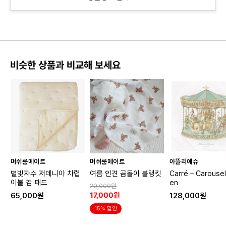
비슷한 상품과 비교해 보세요
머쉬룸메이트
머쉬룸메이트
아뜰리에슈
별빛자수 저데니아 차렵
여름 인견 곰돌이 블랭킷
Carré – Carouse
이불 겸 패드
en
20,000원
17,000원
65,000원
128,000원
15% 할인