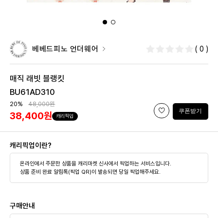
베베드피노 언더웨어
( 0 )
매직 래빗 블랭킷
BU61AD310
20%
48,000원
쿠폰받기
38,400원
캐리픽업
캐리픽업이란?
온라인에서 주문한 상품을
캐리마켓 신사
에서 픽업하는 서비스입니다.
상품 준비 완료 알림톡(픽업 QR)이 발송되면 당일 픽업해주세요.
구매안내