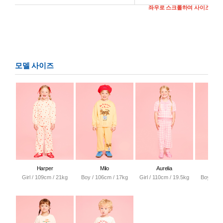
모델 사이즈
Harper
Milo
Aurelia
Na
Girl / 109cm / 21kg
Boy / 106cm / 17kg
Girl / 110cm / 19.5kg
Boy / 11