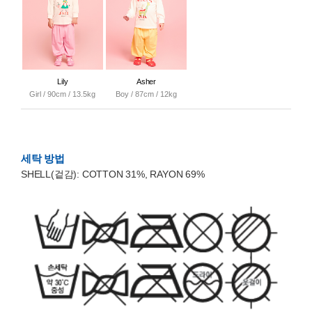
Lily
Asher
Girl / 90cm / 13.5kg
Boy / 87cm / 12kg
세탁 방법
SHELL(겉감): COTTON 31%, RAYON 69%