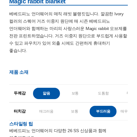
Magic rabbit blanket
베베드피노 언더웨어의 매직 래빗 블랭킷입니다. 깔끔한 Ivory
컬러의 스퀘어 거즈 이중지 원단에 매 시즌 베베드피노
언더웨어와 함께하는 마리의 사랑스러운 Magic rabbit 오브제를
전판 프린트하였습니다. 거즈 이중지 원단으로 부드럽게 사용할
수 있고 파우치가 있어 외출 시에도 간편하게 휴대하기
좋습니다.
제품 소재
두께감
얇음
보통
도톰함
두꺼
터치감
매끄러움
보통
부드러움
매우 부드
스타일링 팁
베베드피노 언더웨어의 다양한 26 SS 신상품과 함께