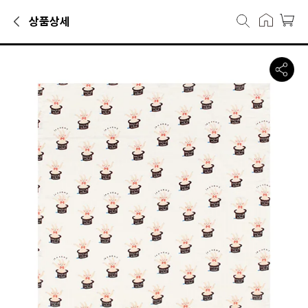
상품상세
담요카테고리에서 만나볼 수 있는 상품으로, 캐리마켓에서 38,400원에
베베드피노 언더웨어 매직 래빗 블랭킷 